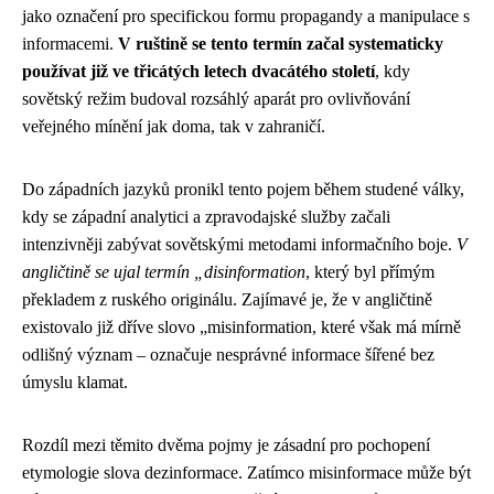
jako označení pro specifickou formu propagandy a manipulace s
informacemi.
V ruštině se tento termín začal systematicky
používat již ve třicátých letech dvacátého století
, kdy
sovětský režim budoval rozsáhlý aparát pro ovlivňování
veřejného mínění jak doma, tak v zahraničí.
Do západních jazyků pronikl tento pojem během studené války,
kdy se západní analytici a zpravodajské služby začali
intenzivněji zabývat sovětskými metodami informačního boje.
V
angličtině se ujal termín „disinformation
, který byl přímým
překladem z ruského originálu. Zajímavé je, že v angličtině
existovalo již dříve slovo „misinformation, které však má mírně
odlišný význam – označuje nesprávné informace šířené bez
úmyslu klamat.
Rozdíl mezi těmito dvěma pojmy je zásadní pro pochopení
etymologie slova dezinformace. Zatímco misinformace může být