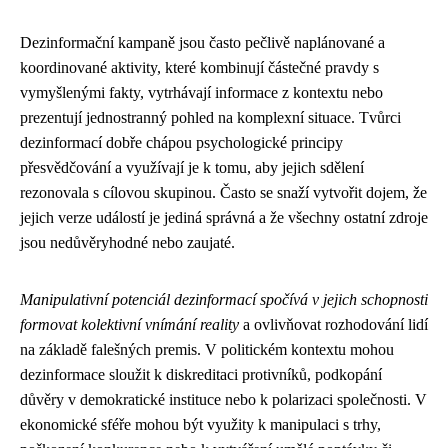
Dezinformační kampaně jsou často pečlivě naplánované a
koordinované aktivity, které kombinují částečné pravdy s
vymyšlenými fakty, vytrhávají informace z kontextu nebo
prezentují jednostranný pohled na komplexní situace. Tvůrci
dezinformací dobře chápou psychologické principy
přesvědčování a využívají je k tomu, aby jejich sdělení
rezonovala s cílovou skupinou. Často se snaží vytvořit dojem, že
jejich verze událostí je jediná správná a že všechny ostatní zdroje
jsou nedůvěryhodné nebo zaujaté.
Manipulativní potenciál dezinformací spočívá v jejich schopnosti
formovat kolektivní vnímání reality
a ovlivňovat rozhodování lidí
na základě falešných premis. V politickém kontextu mohou
dezinformace sloužit k diskreditaci protivníků, podkopání
důvěry v demokratické instituce nebo k polarizaci společnosti. V
ekonomické sféře mohou být využity k manipulaci s trhy,