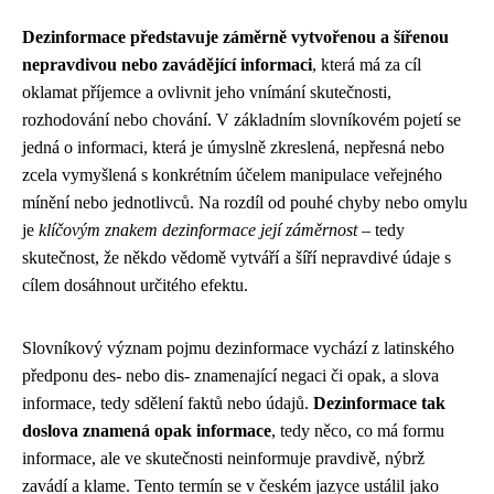
Dezinformace představuje záměrně vytvořenou a šířenou
nepravdivou nebo zavádějící informaci
, která má za cíl
oklamat příjemce a ovlivnit jeho vnímání skutečnosti,
rozhodování nebo chování. V základním slovníkovém pojetí se
jedná o informaci, která je úmyslně zkreslená, nepřesná nebo
zcela vymyšlená s konkrétním účelem manipulace veřejného
mínění nebo jednotlivců. Na rozdíl od pouhé chyby nebo omylu
je
klíčovým znakem dezinformace její záměrnost
– tedy
skutečnost, že někdo vědomě vytváří a šíří nepravdivé údaje s
cílem dosáhnout určitého efektu.
Slovníkový význam pojmu dezinformace vychází z latinského
předponu des- nebo dis- znamenající negaci či opak, a slova
informace, tedy sdělení faktů nebo údajů.
Dezinformace tak
doslova znamená opak informace
, tedy něco, co má formu
informace, ale ve skutečnosti neinformuje pravdivě, nýbrž
zavádí a klame. Tento termín se v českém jazyce ustálil jako