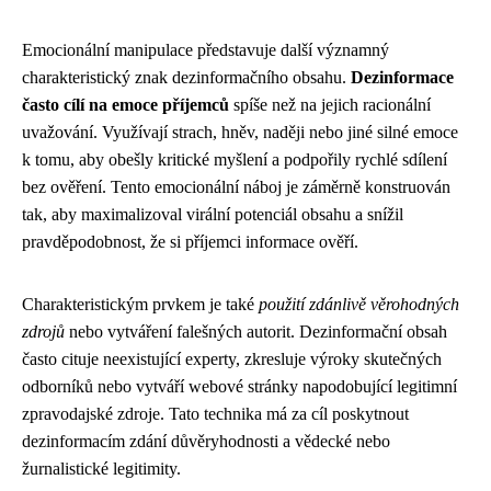
Emocionální manipulace představuje další významný
charakteristický znak dezinformačního obsahu.
Dezinformace
často cílí na emoce příjemců
spíše než na jejich racionální
uvažování. Využívají strach, hněv, naději nebo jiné silné emoce
k tomu, aby obešly kritické myšlení a podpořily rychlé sdílení
bez ověření. Tento emocionální náboj je záměrně konstruován
tak, aby maximalizoval virální potenciál obsahu a snížil
pravděpodobnost, že si příjemci informace ověří.
Charakteristickým prvkem je také
použití zdánlivě věrohodných
zdrojů
nebo vytváření falešných autorit. Dezinformační obsah
často cituje neexistující experty, zkresluje výroky skutečných
odborníků nebo vytváří webové stránky napodobující legitimní
zpravodajské zdroje. Tato technika má za cíl poskytnout
dezinformacím zdání důvěryhodnosti a vědecké nebo
žurnalistické legitimity.