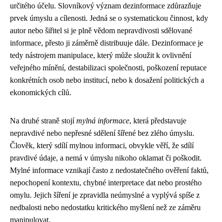
určitého účelu. Slovníkový význam dezinformace zdůrazňuje
prvek úmyslu a cílenosti. Jedná se o systematickou činnost, kdy
autor nebo šiřitel si je plně vědom nepravdivosti sdělované
informace, přesto ji záměrně distribuuje dále. Dezinformace je
tedy nástrojem manipulace, který může sloužit k ovlivnění
veřejného mínění, destabilizaci společnosti, poškození reputace
konkrétních osob nebo institucí, nebo k dosažení politických a
ekonomických cílů.
Na druhé straně stojí
mylná informace
, která představuje
nepravdivé nebo nepřesné sdělení šířené bez zlého úmyslu.
Člověk, který sdílí mylnou informaci, obvykle věří, že sdílí
pravdivé údaje, a nemá v úmyslu nikoho oklamat či poškodit.
Mylné informace vznikají často z nedostatečného ověření faktů,
nepochopení kontextu, chybné interpretace dat nebo prostého
omylu. Jejich šíření je zpravidla neúmyslné a vyplývá spíše z
nedbalosti nebo nedostatku kritického myšlení než ze záměru
manipulovat.