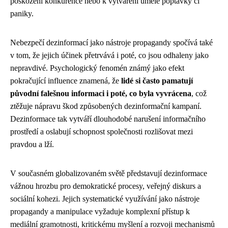
poškození konkurence nebo k vytváření umělé poptávky či
paniky.
Nebezpečí dezinformací jako nástroje propagandy spočívá také
v tom, že jejich účinek přetrvává i poté, co jsou odhaleny jako
nepravdivé. Psychologický fenomén známý jako efekt
pokračující influence znamená, že
lidé si často pamatují
původní falešnou informaci i poté, co byla vyvrácena
, což
ztěžuje nápravu škod způsobených dezinformační kampaní.
Dezinformace tak vytváří dlouhodobé narušení informačního
prostředí a oslabují schopnost společnosti rozlišovat mezi
pravdou a lží.
V současném globalizovaném světě představují dezinformace
vážnou hrozbu pro demokratické procesy, veřejný diskurs a
sociální kohezi. Jejich systematické využívání jako nástroje
propagandy a manipulace vyžaduje komplexní přístup k
mediální gramotnosti, kritickému myšlení a rozvoji mechanismů