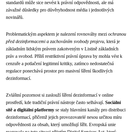
standardů může sice nevést k právní odpovědnosti, ale má
závažné důsledky pro důvěryhodnost média i jednotlivých
novinářů.
Problematickým aspektem je nalezení rovnováhy mezi
ochranou
před dezinformacemi a zachováním svobody projevu
, která je
základním lidským právem zakotveným v Listině základních
práv a svobod. Příliš restriktivní právní úprava by mohla vést k
cenzuře a potlačení legitimní kritiky, zatímco nedostatečná
regulace ponechává prostor pro masivní šíření škodlivých
dezinformací.
Zvláštní pozornost si zaslouží šíření dezinformací v online
prostředí, kde tradiční právní nástroje často selhávají.
Sociální
sítě a digitální platformy
se staly hlavními kanály pro distribuci
dezinformací, přičemž jejich provozovatelé nesou určitou míru
odpovědnosti za obsah, který umožňují šířit. Evropská unie
reagovala na tuto situaci přijetím Digital Services Act, který