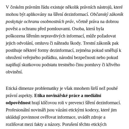
V českém právním řádu existuje několik právních nástrojů, které
mohou být aplikovány na šíření dezinformací.
Občanský zákoník
poskytuje ochranu osobnostních práv
, včetně práva na dobrou
pověst a ochranu před pomlouvami. Osoba, která byla
poškozena šířením nepravdivých informací, může požadovat
jejich odvolání, omluvu či náhradu škody. Trestní zákoník pak
postihuje některé formy dezinformací, zejména pokud směřují k
ohrožení veřejného pořádku, národní bezpečnosti nebo pokud
naplňují skutkovou podstatu trestného činu pomluvy či křivého
obvinění.
Etická dimenze problematiky je však mnohem širší než pouhé
právní aspekty.
Etika novinářské práce a mediální
odpovědnost
hrají klíčovou roli v prevenci šíření dezinformací.
Profesionální novináři jsou vázáni etickými kodexy, které jim
ukládají povinnost ověřovat informace, uvádět zdroje a
rozlišovat mezi fakty a názory. Porušení těchto etických