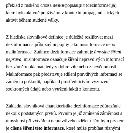
překlad z ruského слова дезинформация (dezinformacija),
které bylo aktivně používáno v kontextu propagandistických
aktivit během studené války.
Z hlediska slovníkové definice je důležité rozlišovat mezi
dezinformací a příbuznými pojmy jako misinformace nebo
malinformace. Zatímco dezinformace zahrnuje
úmyslné šíření
nepravd
, misinformace označuje šíření nepravdivých informací
bez záměru oklamat, tedy v dobré víře nebo z nevědomosti.
Malinformace pak představuje sdílení pravdivých informací se
záměrem poškodit, například prostřednictvím vyzrazení
soukromých údajů nebo vytržení faktů z kontextu.
Základní slovníková charakteristika dezinformace zdůrazňuje
několik podstatných prvků. Prvním je již zmíněná záměrnost a
úmyslnost při vytváření nepravdivého sdělení. Druhým prvkem
je
cílené šíření této informace
, které může probíhat různými