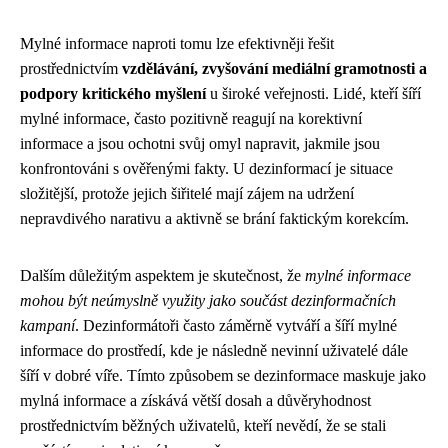
Mylné informace naproti tomu lze efektivněji řešit
prostřednictvím
vzdělávání, zvyšování mediální gramotnosti a
podpory kritického myšlení
u široké veřejnosti. Lidé, kteří šíří
mylné informace, často pozitivně reagují na korektivní
informace a jsou ochotni svůj omyl napravit, jakmile jsou
konfrontováni s ověřenými fakty. U dezinformací je situace
složitější, protože jejich šiřitelé mají zájem na udržení
nepravdivého narativu a aktivně se brání faktickým korekcím.
Dalším důležitým aspektem je skutečnost, že
mylné informace
mohou být neúmyslně využity jako součást dezinformačních
kampaní
. Dezinformátoři často záměrně vytváří a šíří mylné
informace do prostředí, kde je následně nevinní uživatelé dále
šíří v dobré víře. Tímto způsobem se dezinformace maskuje jako
mylná informace a získává větší dosah a důvěryhodnost
prostřednictvím běžných uživatelů, kteří nevědí, že se stali