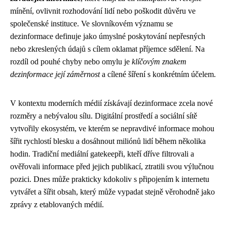
mínění, ovlivnit rozhodování lidí nebo poškodit důvěru ve
společenské instituce. Ve slovníkovém významu se
dezinformace definuje jako úmyslné poskytování nepřesných
nebo zkreslených údajů s cílem oklamat příjemce sdělení. Na
rozdíl od pouhé chyby nebo omylu je
klíčovým znakem
dezinformace její záměrnost
a cílené šíření s konkrétním účelem.
V kontextu moderních médií získávají dezinformace zcela nové
rozměry a nebývalou sílu. Digitální prostředí a sociální sítě
vytvořily ekosystém, ve kterém se nepravdivé informace mohou
šířit rychlostí blesku a dosáhnout miliónů lidí během několika
hodin. Tradiční mediální gatekeepři, kteří dříve filtrovali a
ověřovali informace před jejich publikací, ztratili svou výlučnou
pozici. Dnes může prakticky kdokoliv s připojením k internetu
vytvářet a šířit obsah, který může vypadat stejně věrohodně jako
zprávy z etablovaných médií.