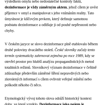
výsledkem omylu nebo nedostatečné kontroly faktů,
dezinformace je vždy záměrným aktem
, jehož cílem je uvést
příjemce v omyl a manipulovat s jeho vnímáním reality. Tato
úmyslnost je klíčovým prvkem, který definuje samotnou
podstatu dezinformace a odlišuje ji od pouhé nepřesnosti nebo
chyby.
V českém jazyce se slovo dezinformace plně etablovalo během
druhé poloviny dvacátého století.
České slovníky začaly tento
termín systematicky zahrnovat zejména po roce 1989
, kdy se
otevřel prostor pro hlubší analýzu propagandistických metod
totalitních režimů. Slovníkový význam dezinformace v češtině
zdůrazňuje především záměrné šíření nepravdivých nebo
zkreslených informací s cílem ovlivnit veřejné mínění nebo
poškodit někoho či něco.
Etymologický vývoj tohoto slova odráží historický kontext
doby, ve které vzniklo.
Dezinformace jako pojem je