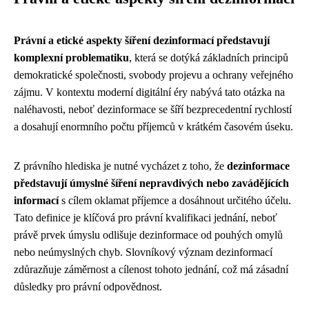
Právní a etické aspekty šíření dezinformací představují
komplexní problematiku
, která se dotýká základních principů
demokratické společnosti, svobody projevu a ochrany veřejného
zájmu. V kontextu moderní digitální éry nabývá tato otázka na
naléhavosti, neboť dezinformace se šíří bezprecedentní rychlostí
a dosahují enormního počtu příjemců v krátkém časovém úseku.
Z právního hlediska je nutné vycházet z toho, že
dezinformace
představují úmyslné šíření nepravdivých nebo zavádějících
informací
s cílem oklamat příjemce a dosáhnout určitého účelu.
Tato definice je klíčová pro právní kvalifikaci jednání, neboť
právě prvek úmyslu odlišuje dezinformace od pouhých omylů
nebo neúmyslných chyb. Slovníkový význam dezinformací
zdůrazňuje záměrnost a cílenost tohoto jednání, což má zásadní
důsledky pro právní odpovědnost.