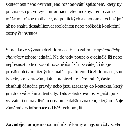
skutečnosti nebo ovlivnit jeho rozhodování způsobem, který by
při znalosti pravdivých informací nebyl možný. Tento záměr
může mít různé motivace, od politických a ekonomických zájmů
až po snahu destabilizovat společnost nebo poškodit konkrétní
osoby či instituce.
Slovníkový význam dezinformace často zahrnuje
systematický
charakter
tohoto jednání. Nejde tedy pouze o ojedinělé lži nebo
nepřesnosti, ale o koordinované úsilí šířit zavádějící údaje
prostřednictvím různých kanálů a platforem. Dezinformace jsou
typicky konstruovány tak, aby působily věrohodně, často
obsahují částečné pravdy nebo jsou zasazeny do kontextu, který
jim dodává zdání autenticity. Tato sofistikovanost v přístupu k
vytváření nepravdivého obsahu je dalším znakem, který odlišuje
záměrné dezinformace od běžných omylů.
Zavádějící údaje
mohou mít různé formy a nejsou vždy zcela