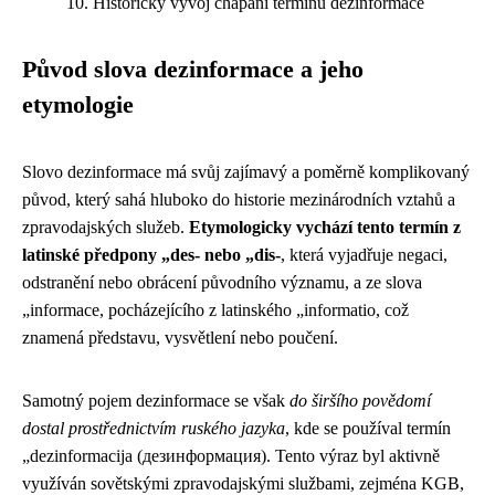
Historický vývoj chápání termínu dezinformace
Původ slova dezinformace a jeho
etymologie
Slovo dezinformace má svůj zajímavý a poměrně komplikovaný
původ, který sahá hluboko do historie mezinárodních vztahů a
zpravodajských služeb.
Etymologicky vychází tento termín z
latinské předpony „des- nebo „dis-
, která vyjadřuje negaci,
odstranění nebo obrácení původního významu, a ze slova
„informace, pocházejícího z latinského „informatio, což
znamená představu, vysvětlení nebo poučení.
Samotný pojem dezinformace se však
do širšího povědomí
dostal prostřednictvím ruského jazyka
, kde se používal termín
„dezinformacija (дезинформация). Tento výraz byl aktivně
využíván sovětskými zpravodajskými službami, zejména KGB,