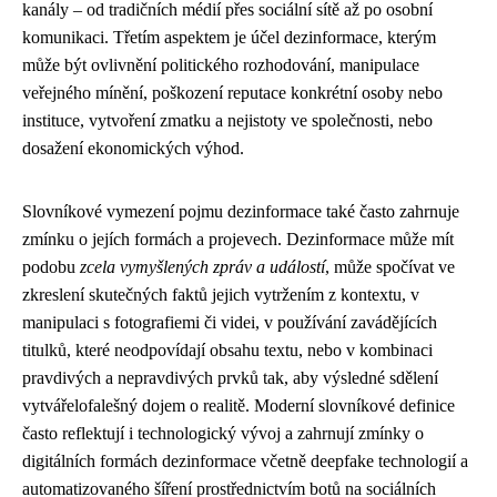
kanály – od tradičních médií přes sociální sítě až po osobní
komunikaci. Třetím aspektem je účel dezinformace, kterým
může být ovlivnění politického rozhodování, manipulace
veřejného mínění, poškození reputace konkrétní osoby nebo
instituce, vytvoření zmatku a nejistoty ve společnosti, nebo
dosažení ekonomických výhod.
Slovníkové vymezení pojmu dezinformace také často zahrnuje
zmínku o jejích formách a projevech. Dezinformace může mít
podobu
zcela vymyšlených zpráv a událostí
, může spočívat ve
zkreslení skutečných faktů jejich vytržením z kontextu, v
manipulaci s fotografiemi či videi, v používání zavádějících
titulků, které neodpovídají obsahu textu, nebo v kombinaci
pravdivých a nepravdivých prvků tak, aby výsledné sdělení
vytvářelofalešný dojem o realitě. Moderní slovníkové definice
často reflektují i technologický vývoj a zahrnují zmínky o
digitálních formách dezinformace včetně deepfake technologií a
automatizovaného šíření prostřednictvím botů na sociálních