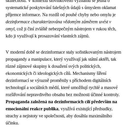
skutečnosti. V kontextu slovníkového významu se jedná o
systematické poskytování falešných údajů s úmyslem oklamat
příjemce informace. Na rozdíl od pouhé chyby nebo omylu je
dezinformace charakterizována vědomým záměrem uvést v
omyl
, což ji činí zvláště nebezpečným nástrojem v rukou těch,
kdo ji využívají k prosazování vlastních zájmů.
V moderní době se dezinformace staly sofistikovaným nástrojem
propagandy a manipulace, který využívají jak státní aktéři, tak
různé zájmové skupiny k dosažení svých politických,
ekonomických či ideologických cílů. Mechanismy šíření
dezinformací se výrazně proměnily s příchodem digitálních
technologií a sociálních médií, které umožňují rychlé a masové
rozšiřování nepravdivého obsahu bez možnosti účinné kontroly.
Propaganda založená na dezinformacích cílí především na
emocionální reakce publika
, využívá existující předsudky,
strachy a nejistoty ve společnosti, aby dosáhla maximálního
účinku.