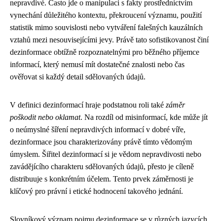
nepravdivé. Často jde o manipulaci s fakty prostřednictvím
vynechání důležitého kontextu, překroucení významu, použití
statistik mimo souvislosti nebo vytváření falešných kauzálních
vztahů mezi nesouvisejícími jevy. Právě tato sofistikovanost činí
dezinformace obtížně rozpoznatelnými pro běžného příjemce
informací, který nemusí mít dostatečné znalosti nebo čas
ověřovat si každý detail sdělovaných údajů.
V definici dezinformací hraje podstatnou roli také
záměr
poškodit nebo oklamat
. Na rozdíl od misinformací, kde může jít
o neúmyslné šíření nepravdivých informací v dobré víře,
dezinformace jsou charakterizovány právě tímto vědomým
úmyslem. Šiřitel dezinformací si je vědom nepravdivosti nebo
zavádějícího charakteru sdělovaných údajů, přesto je cíleně
distribuuje s konkrétním účelem. Tento prvek záměrnosti je
klíčový pro právní i etické hodnocení takového jednání.
Slovníkový význam pojmu dezinformace se v různých jazycích