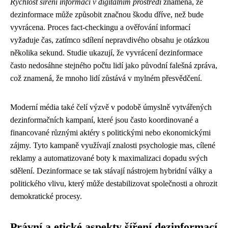
Rychlost šíření informací v digitálním prostředí
znamená, že
dezinformace může způsobit značnou škodu dříve, než bude
vyvrácena. Proces fact-checkingu a ověřování informací
vyžaduje čas, zatímco sdílení nepravdivého obsahu je otázkou
několika sekund. Studie ukazují, že vyvrácení dezinformace
často nedosáhne stejného počtu lidí jako původní falešná zpráva,
což znamená, že mnoho lidí zůstává v mylném přesvědčení.
Moderní média také čelí výzvě v podobě úmyslně vytvářených
dezinformačních kampaní, které jsou často koordinované a
financované různými aktéry s politickými nebo ekonomickými
zájmy. Tyto kampaně využívají znalosti psychologie mas, cílené
reklamy a automatizované boty k maximalizaci dopadu svých
sdělení. Dezinformace se tak stávají nástrojem hybridní války a
politického vlivu, který může destabilizovat společnosti a ohrozit
demokratické procesy.
Právní a etické aspekty šíření dezinformací