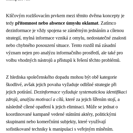
Klíčovým rozlišovacím prvkem mezi těmito dvěma koncepty je
tedy
přítomnost nebo absence úmyslu oklamat
. Zatímco
dezinformace je vždy spojena se záměrným jednáním a cílenou
strategií, mylná informace vzniká z omylu, nedostatečné znalosti
nebo chybného posouzení situace. Tento rozdíl má zásadní
význam nejen pro analýzu informačního prostředí, ale také pro
volbu vhodných nástrojů a přístupů k řešení těchto problémů.
Z hlediska společenského dopadu mohou být obě kategorie
škodlivé, avšak jejich povaha vyžaduje odlišné strategie při
jejich potírání.
Dezinformace vyžaduje systematickou identifikaci
zdrojů, analýzu motivací a cílů
, které za jejich šířením stojí, a
následně cílené opatření k jejich eliminaci. Může se jednat o
koordinované kampaně vedené státními aktéry, politickými
skupinami nebo komerčními subjekty, které využívají
sofistikované techniky k manipulaci s veřejným míněním.