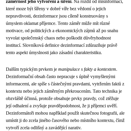
záměrnost jeho vytvoření a šíření
. Na rozdíl od misinformací,
které moze být šířeny v dobré víře bez vědomí o jejich
nepravdivosti, dezinformace jsou cíleně konstruovány s
úmyslem oklamat příjemce. Tento záměr může mít různé
motivace, od politických a ekonomických zájmů až po snahu
vyvolat společenský chaos nebo poškodit důvěryhodnost
institucí. Slovníková definice dezinformací zdůrazňuje právě
tento aspekt úmyslnosti jako zásadní charakteristiku.
Dalším typickým prvkem je
manipulace s fakty a kontextem
.
Dezinformační obsah často nepracuje s úplně vymyšlenými
informacemi, ale spíše s částečnými pravdami, vytržením faktů z
kontextu nebo jejich záměrným překroucením. Tato technika je
obzvláště účinná, protože obsahuje prvky pravdy, což ztěžuje
její odhalení a zvyšuje pravděpodobnost, že ji příjemci uvěří.
Dezinformátoři mohou například použít skutečnou fotografii, ale
umístit ji do zcela jiného časového nebo místního kontextu, čímž
vytvoří zcela odlišný a zavádějící narativ.