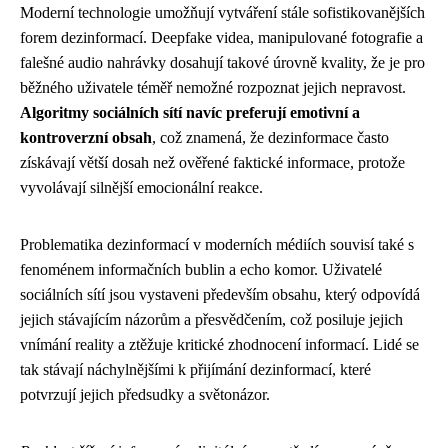
Moderní technologie umožňují vytváření stále sofistikovanějších
forem dezinformací. Deepfake videa, manipulované fotografie a
falešné audio nahrávky dosahují takové úrovně kvality, že je pro
běžného uživatele téměř nemožné rozpoznat jejich nepravost.
Algoritmy sociálních sítí navíc preferují emotivní a
kontroverzní obsah
, což znamená, že dezinformace často
získávají větší dosah než ověřené faktické informace, protože
vyvolávají silnější emocionální reakce.
Problematika dezinformací v moderních médiích souvisí také s
fenoménem informačních bublin a echo komor. Uživatelé
sociálních sítí jsou vystaveni především obsahu, který odpovídá
jejich stávajícím názorům a přesvědčením, což posiluje jejich
vnímání reality a ztěžuje kritické zhodnocení informací. Lidé se
tak stávají náchylnějšími k přijímání dezinformací, které
potvrzují jejich předsudky a světonázor.