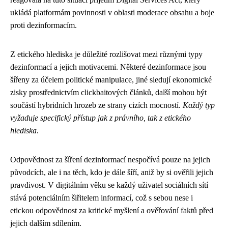
ukládá platformám povinnosti v oblasti moderace obsahu a boje
proti dezinformacím.
Z etického hlediska je důležité rozlišovat mezi různými typy
dezinformací a jejich motivacemi. Některé dezinformace jsou
šířeny za účelem politické manipulace, jiné sledují ekonomické
zisky prostřednictvím clickbaitových článků, další mohou být
součástí hybridních hrozeb ze strany cizích mocností.
Každý typ
vyžaduje specifický přístup jak z právního, tak z etického
hlediska
.
Odpovědnost za šíření dezinformací nespočívá pouze na jejich
původcích, ale i na těch, kdo je dále šíří, aniž by si ověřili jejich
pravdivost. V digitálním věku se každý uživatel sociálních sítí
stává potenciálním šiřitelem informací, což s sebou nese i
etickou odpovědnost za kritické myšlení a ověřování faktů před
jejich dalším sdílením.