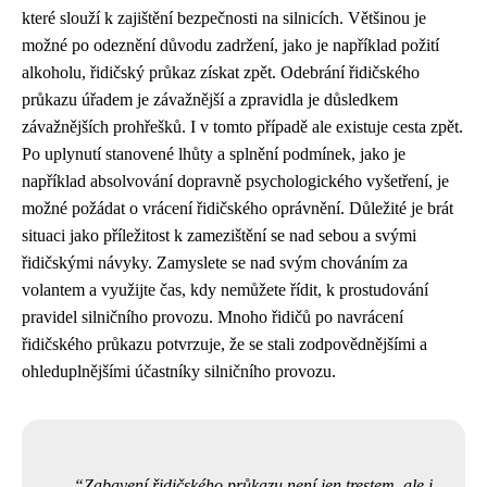
které slouží k zajištění bezpečnosti na silnicích. Většinou je
možné po odeznění důvodu zadržení, jako je například požití
alkoholu, řidičský průkaz získat zpět. Odebrání řidičského
průkazu úřadem je závažnější a zpravidla je důsledkem
závažnějších prohřešků. I v tomto případě ale existuje cesta zpět.
Po uplynutí stanovené lhůty a splnění podmínek, jako je
například absolvování dopravně psychologického vyšetření, je
možné požádat o vrácení řidičského oprávnění. Důležité je brát
situaci jako příležitost k zamezištění se nad sebou a svými
řidičskými návyky. Zamyslete se nad svým chováním za
volantem a využijte čas, kdy nemůžete řídit, k prostudování
pravidel silničního provozu. Mnoho řidičů po navrácení
řidičského průkazu potvrzuje, že se stali zodpovědnějšími a
ohleduplnějšími účastníky silničního provozu.
Zabavení řidičského průkazu není jen trestem, ale i