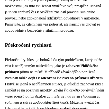
možnostmi, jak tuto zkušenost využít ve svůj prospěch. Možná
je to ten správný čas k osvěžení znalostí pravidel silničního
provozu nebo zdokonalení řidičských dovedností v autoškole.
Pamatujte, že cílem není vás potrestat, ale naučit vás chovat se
zodpovědně a bezpečně v silničním provozu.
Překročení rychlosti
Překročení rychlosti je bohužel častým prohřeškem, který může
vést k nepříjemným následkům, jako je
zabavení řidičského
průkazu
přímo na místě. V případě závažnějšího porušení
rychlosti může dojít i k
odebrání řidičského průkazu úřadem
.
I když se jedná o nepříjemnou situaci, je důležité zachovat klid a
zaměřit se na pozitivní aspekty.
Ztráta řidičského oprávnění nám
může poskytnout příležitost zamyslet se nad svým chováním za
volantem a stát se zodpovědnějšími řidiči.
Můžeme využít čas,
kdy nemůžeme řídit, k prohloubení znalostí dopravních