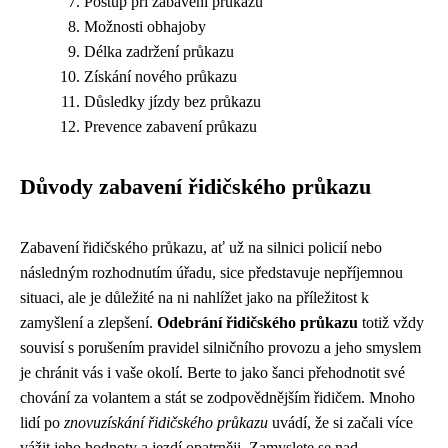
Postup při zabavení průkazu
Možnosti obhajoby
Délka zadržení průkazu
Získání nového průkazu
Důsledky jízdy bez průkazu
Prevence zabavení průkazu
Důvody zabavení řidičského průkazu
Zabavení řidičského průkazu, ať už na silnici policií nebo
následným rozhodnutím úřadu, sice představuje nepříjemnou
situaci, ale je důležité na ni nahlížet jako na příležitost k
zamyšlení a zlepšení.
Odebrání řidičského průkazu
totiž vždy
souvisí s porušením pravidel silničního provozu a jeho smyslem
je chránit vás i vaše okolí. Berte to jako šanci přehodnotit své
chování za volantem a stát se zodpovědnějším řidičem. Mnoho
lidí po
znovuzískání řidičského průkazu
uvádí, že si začali více
vážit jeho hodnoty a jezdí opatrněji. Zamyslete se nad