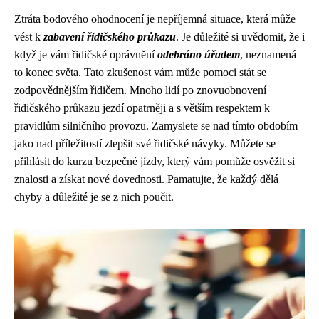
Ztráta bodového ohodnocení je nepříjemná situace, která může
vést k
zabavení řidičského průkazu
. Je důležité si uvědomit, že i
když je vám řidičské oprávnění
odebráno úřadem
, neznamená
to konec světa. Tato zkušenost vám může pomoci stát se
zodpovědnějším řidičem. Mnoho lidí po znovuobnovení
řidičského průkazu jezdí opatrněji a s větším respektem k
pravidlům silničního provozu. Zamyslete se nad tímto obdobím
jako nad příležitostí zlepšit své řidičské návyky. Můžete se
přihlásit do kurzu bezpečné jízdy, který vám pomůže osvěžit si
znalosti a získat nové dovednosti. Pamatujte, že každý dělá
chyby a důležité je se z nich poučit.