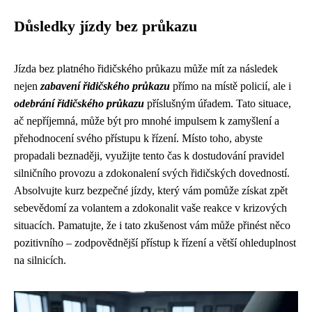
Důsledky jízdy bez průkazu
Jízda bez platného řidičského průkazu může mít za následek
nejen
zabavení řidičského průkazu
přímo na místě policií, ale i
odebrání řidičského průkazu
příslušným úřadem. Tato situace,
ač nepříjemná, může být pro mnohé impulsem k zamyšlení a
přehodnocení svého přístupu k řízení. Místo toho, abyste
propadali beznaději, využijte tento čas k dostudování pravidel
silničního provozu a zdokonalení svých řidičských dovedností.
Absolvujte kurz bezpečné jízdy, který vám pomůže získat zpět
sebevědomí za volantem a zdokonalit vaše reakce v krizových
situacích. Pamatujte, že i tato zkušenost vám může přinést něco
pozitivního – zodpovědnější přístup k řízení a větší ohleduplnost
na silnicích.