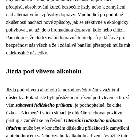
předpisů, absolvování kurzů bezpečné jízdy nebo k zamyšlení
nad alternativními způsoby dopravy. Mnoho lidí po podobné
zkušenosti nachází nové způsoby, jak se efektivně a ekologicky
pohybovat, ať už jde o hromadnou dopravu, kolo nebo chůzi.
Pamatujme, že dodržování dopravních předpisů je klíčové pro
bezpečnost nás všech a že i zdánlivě banální přestupek může mít
dalekosáhlé následky.
Jízda pod vlivem alkoholu
Jízda pod vlivem alkoholu je nezodpovědný čin s vážnými
důsledky. Pokud jste byli přistiženi při řízení pod vlivem a hrozí
vám
zabavení řidičského průkazu
, je pochopitelné, že cítíte
úzkost. Nicméně i v této situaci je důležité zachovat pozitivní
přístup a zaměřit se na řešení.
Odebrání řidičského průkazu
úřadem
může být v konečném důsledku příležitostí k zamyšlení
a přehodnocení vašeho vztahu k alkoholu a řízení. Využijte tuto