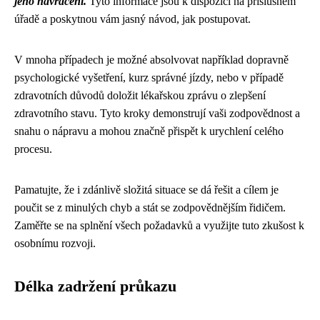
jeho navrácení.
Tyto informace jsou k dispozici na příslušném
úřadě a poskytnou vám jasný návod, jak postupovat.
V mnoha případech je možné absolvovat například dopravně
psychologické vyšetření, kurz správné jízdy, nebo v případě
zdravotních důvodů doložit lékařskou zprávu o zlepšení
zdravotního stavu. Tyto kroky demonstrují vaši zodpovědnost a
snahu o nápravu a mohou značně přispět k urychlení celého
procesu.
Pamatujte, že i zdánlivě složitá situace se dá řešit a cílem je
poučit se z minulých chyb a stát se zodpovědnějším řidičem.
Zaměřte se na splnění všech požadavků a využijte tuto zkušost k
osobnímu rozvoji.
Délka zadržení průkazu