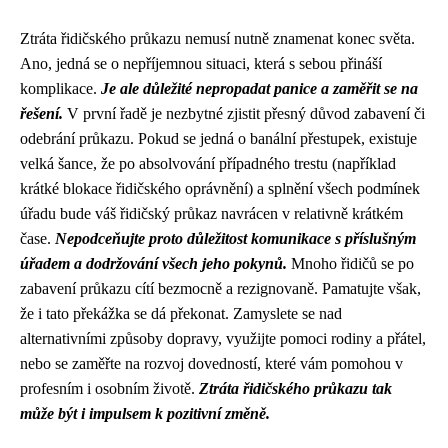
Ztráta řidičského průkazu nemusí nutně znamenat konec světa.
Ano, jedná se o nepříjemnou situaci, která s sebou přináší
komplikace.
Je ale důležité nepropadat panice a zaměřit se na
řešení.
V první řadě je nezbytné zjistit přesný důvod zabavení či
odebrání průkazu. Pokud se jedná o banální přestupek, existuje
velká šance, že po absolvování případného trestu (například
krátké blokace řidičského oprávnění) a splnění všech podmínek
úřadu bude váš řidičský průkaz navrácen v relativně krátkém
čase.
Nepodceňujte proto důležitost komunikace s příslušným
úřadem a dodržování všech jeho pokynů.
Mnoho řidičů se po
zabavení průkazu cítí bezmocně a rezignovaně. Pamatujte však,
že i tato překážka se dá překonat. Zamyslete se nad
alternativními způsoby dopravy, využijte pomoci rodiny a přátel,
nebo se zaměřte na rozvoj dovedností, které vám pomohou v
profesním i osobním životě.
Ztráta řidičského průkazu tak
může být i impulsem k pozitivní změně.