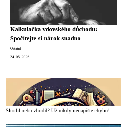
Kalkulačka vdovského důchodu:
Spočítejte si nárok snadno
Ostatní
24. 05. 2026
Shodil nebo zhodil? Už nikdy nenapište chybu!