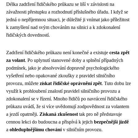
Délka zadržení řidičského průkazu se liší v závislosti na
závažnosti přestupku a rozhodnutí příslušného úřadu. I když se
jedná o nepříjemnou situaci, je důležité ji vnímat jako příležitost
k zamyšlení nad svým chováním na silnici a k zdokonalení
řidičských dovedností.
Zadržení řidičského průkazu není konečné a existuje
cesta zpět
za volant
. Po uplynutí stanovené doby a splnění případných
podmínek, jako je absolvování dopravně psychologického
vyšetření nebo opakované zkoušky z pravidel silničního
provozu, můžete
získat řidičské oprávnění zpět
. Tuto dobu lze
využít k prohloubení znalostí pravidel silničního provozu a
zdokonalení se v řízení. Mnoho řidičů po navrácení řidičského
průkazu uvádí, že si více uvědomují zodpovědnost za volantem
a jezdí opatrněji.
Získaná zkušenost
tak pro ně představuje
cennou lekci do budoucna a přispívá k jejich
bezpečnější jízdě
a
ohleduplnějšímu chování
v silničním provozu.