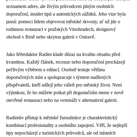
seznamem adres, ale živým průvodcem plným osobních
doporučení, insider tipů a autentických zážitků. Jeho vize byla
jasná: pomoci lidem objevovat městské skvosty, ať už jde o
rodinnou restauraci v pražských Vinohradech, designový
obchod v Brně nebo skrytou galerii v Ostravě.
Jako šéfredaktor Radim klade důraz na kvalitu obsahu před
kvantitou. Každý článek, recenze nebo doporučení procházejí
pečlivým výběrem a editací. Osobně testuje většinu
doporučených míst a spolupracuje s týmem nadšených
přispěvatelů, kteří sdílejí jeho vášeň pro městský život. Není
výjimkou, že ho můžete potkat při degustačním menu v nově
otevřené restauraci nebo na vernisáži v alternativní galerii.
Radimův přístup k městské žurnalistice je charakteristický
kombinací profesionality a osobního zapojení. Věří, že nejlepší
tipy nepocházejí z turistických průvodců, ale od místních