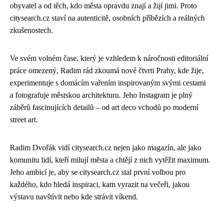
obyvatel a od těch, kdo města opravdu znají a žijí jimi. Proto
citysearch.cz staví na autenticitě, osobních příbězích a reálných
zkušenostech.
Ve svém volném čase, který je vzhledem k náročnosti editoriální
práce omezený, Radim rád zkoumá nové čtvrti Prahy, kde žije,
experimentuje s domácím vařením inspirovaným svými cestami
a fotografuje městskou architekturu. Jeho Instagram je plný
záběrů fascinujících detailů – od art deco vchodů po moderní
street art.
Radim Dvořák vidí citysearch.cz nejen jako magazín, ale jako
komunitu lidí, kteří milují města a chtějí z nich vytěžit maximum.
Jeho ambicí je, aby se citysearch.cz stal první volbou pro
každého, kdo hledá inspiraci, kam vyrazit na večeři, jakou
výstavu navštívit nebo kde strávit víkend.