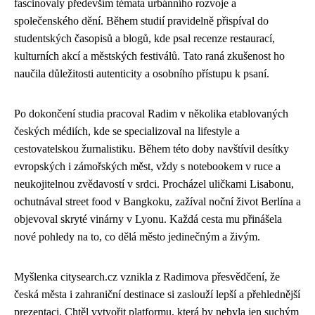
fascinovaly především témata urbánního rozvoje a
společenského dění. Během studií pravidelně přispíval do
studentských časopisů a blogů, kde psal recenze restaurací,
kulturních akcí a městských festiválů. Tato raná zkušenost ho
naučila důležitosti autenticity a osobního přístupu k psaní.
Po dokončení studia pracoval Radim v několika etablovaných
českých médiích, kde se specializoval na lifestyle a
cestovatelskou žurnalistiku. Během této doby navštívil desítky
evropských i zámořských měst, vždy s notebookem v ruce a
neukojitelnou zvědavostí v srdci. Procházel uličkami Lisabonu,
ochutnával street food v Bangkoku, zažíval noční život Berlína a
objevoval skryté vinárny v Lyonu. Každá cesta mu přinášela
nové pohledy na to, co dělá město jedinečným a živým.
Myšlenka citysearch.cz vznikla z Radimova přesvědčení, že
česká města i zahraniční destinace si zaslouží lepší a přehlednější
prezentaci. Chtěl vytvořit platformu, která by nebyla jen suchým