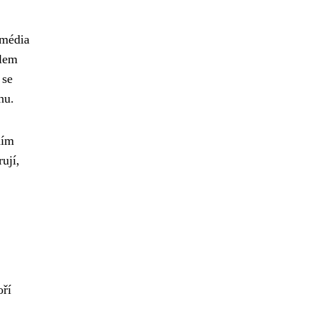
 média
olem
se
hu.
ním
ují,
oří