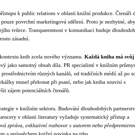
ístupu k public relations v oblasti knižní produkce. Čtenáři 
i pouze povrchní marketingová sdělení. Proto je nezbytné, ab
ejího tvůrce. Transparentnost v komunikaci buduje dlouhodo
rosto zásadní.
v kontextu knih zcela nového významu.
Každá kniha má svůj
mavý jako samotný obsah díla. PR specialisté v knižním průmy
prostřednictvím různých kanálů, od tradičních médií až po so
překážky musel překonat při psaní, nebo jak kniha souvisí s
it zájem potenciálních čtenářů.
trategie v knižním sektoru. Budování dlouhodobých partnerstv
luencery v oblasti literatury vyžaduje systematický přístup a
vá zpráva, exkluzivní rozhovor s autorem nebo předpremiero
m a neúspěchem knižní novinka na trhu.