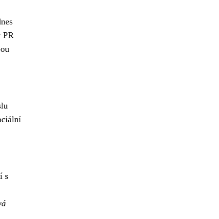
dnes
y PR
bou
slu
ciální
í s
vá