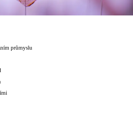
ižním průmyslu
d
h
ími