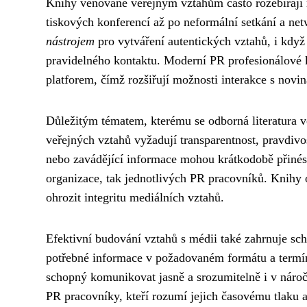
Knihy věnované veřejným vztahům často rozebírají 
tiskových konferencí až po neformální setkání a ne
nástrojem
pro vytváření autentických vztahů, i když
pravidelného kontaktu. Moderní PR profesionálové k
platforem, čímž rozšiřují možnosti interakce s novin
Důležitým tématem, kterému se odborná literatura v
veřejných vztahů vyžadují transparentnost, pravdiv
nebo zavádějící informace mohou krátkodobě přinést
organizace, tak jednotlivých PR pracovníků. Knihy o
ohrozit integritu mediálních vztahů.
Efektivní budování vztahů s médii také zahrnuje sc
potřebné informace v požadovaném formátu a termín
schopný komunikovat jasně a srozumitelně i v náročn
PR pracovníky, kteří rozumí jejich časovému tlaku a