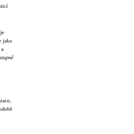
ticí
je
e jako
 a
stupně
izace,
hodobě