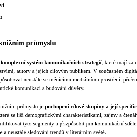
ví
h
v knižním průmyslu
 komplexní systém komunikačních strategií
, které mají za c
lstvími, autory a jejich cílovým publikem. V současném digit
izpůsobovat neustále se měnícímu mediálnímu prostředí, přiče
entické komunikaci a budování důvěry.
knižním průmyslu je
pochopení cílové skupiny a její specifi
teré se liší demografickými charakteristikami, zájmy a čtená
ntifikovat tyto segmenty a přizpůsobit jim komunikační sděle
a neustálé sledování trendů v literárním světě.