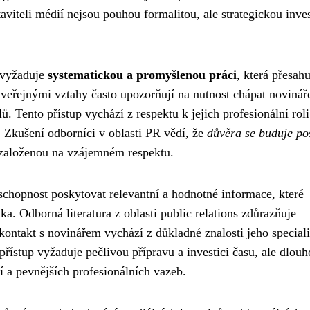
aviteli médií nejsou pouhou formalitou, ale strategickou inves
ů vyžaduje
systematickou a promyšlenou práci
, která přesahu
 veřejnými vztahy často upozorňují na nutnost chápat novinář
lů. Tento přístup vychází z respektu k jejich profesionální roli
. Zkušení odborníci v oblasti PR vědí, že
důvěra se buduje po
 založenou na vzájemném respektu.
chopnost poskytovat relevantní a hodnotné informace, které
a. Odborná literatura z oblasti public relations zdůrazňuje
kontakt s novinářem vychází z důkladné znalosti jeho special
přístup vyžaduje pečlivou přípravu a investici času, ale dlou
í a pevnějších profesionálních vazeb.