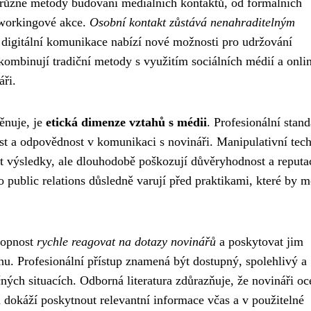
různé metody budování mediálních kontaktů, od formálních
tworkingové akce.
Osobní kontakt zůstává nenahraditelným
 digitální komunikace nabízí nové možnosti pro udržování
ombinují tradiční metody s využitím sociálních médií a onli
áři.
ěnuje, je
etická dimenze vztahů s médii
. Profesionální stan
ost a odpovědnost v komunikaci s novináři. Manipulativní tec
 výsledky, ale dlouhodobě poškozují důvěryhodnost a reputac
 public relations důsledně varují před praktikami, které by 
hopnost
rychle reagovat na dotazy novinářů
a poskytovat jim
u. Profesionální přístup znamená být dostupný, spolehlivý a
ých situacích. Odborná literatura zdůrazňuje, že novináři oc
 dokáží poskytnout relevantní informace včas a v použitelné