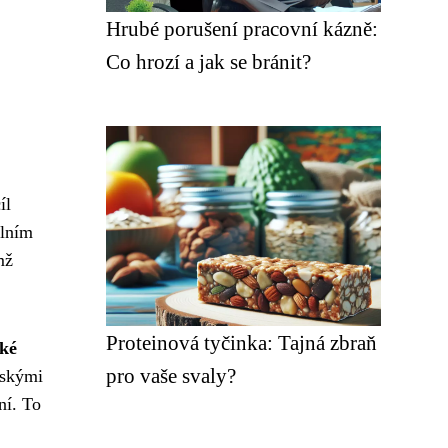
Hrubé porušení pracovní kázně:
Co hrozí a jak se bránit?
íl
álním
mž
Proteinová tyčinka: Tajná zbraň
cké
pro vaše svaly?
řskými
ní. To