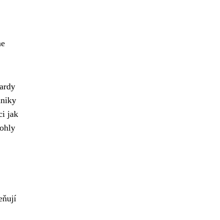
ne
dardy
hniky
i jak
mohly
eňují