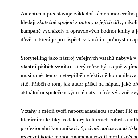
Autenticita představuje základní kámen moderního př
hledají
skutečné spojení s autory a jejich díly
, nikol
kampaně vycházely z opravdových hodnot knihy a j
důvěru, která je pro úspěch v knižním průmyslu nap
Storytelling jako nástroj veřejných vztahů nabývá 
vlastní příběh vzniku
, který může být stejně zají
musí umět tento meta-příběh efektivně komunikovat 
sítě. Příběh o tom, jak autor přišel na nápad, jaké 
aktuálními společenskými tématy, může výrazně zvýš
Vztahy s médii tvoří nepostradatelnou součást PR s
literárními kritiky, redaktory kulturních rubrik a inf
profesionální komunikaci.
Správně načasovaná tisko
recenzní kopie
mohou znamenat rozdíl mezi úspěche