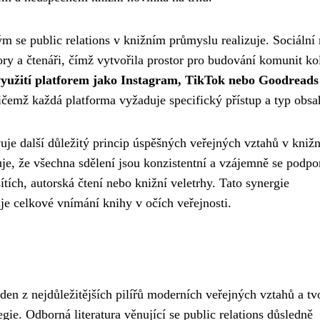
m se public relations v knižním průmyslu realizuje. Sociální
ry a čtenáři, čímž vytvořila prostor pro budování komunit k
využití platforem jako Instagram, TikTok nebo Goodreads
čemž každá platforma vyžaduje specifický přístup a typ obsa
je další důležitý princip úspěšných veřejných vztahů v kniž
je, že všechna sdělení jsou konzistentní a vzájemně se podpor
ítích, autorská čtení nebo knižní veletrhy. Tato synergie
je celkové vnímání knihy v očích veřejnosti.
den z nejdůležitějších pilířů moderních veřejných vztahů a tv
ie. Odborná literatura věnující se public relations důsledně