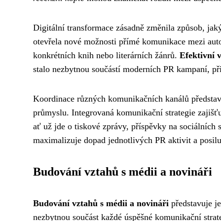
Digitální transformace zásadně změnila způsob, jaký
otevřela nové možnosti přímé komunikace mezi auto
konkrétních knih nebo literárních žánrů.
Efektivní 
stalo nezbytnou součástí moderních PR kampaní, při
Koordinace různých komunikačních kanálů představu
průmyslu. Integrovaná komunikační strategie zajišťu
ať už jde o tiskové zprávy, příspěvky na sociálních s
maximalizuje dopad jednotlivých PR aktivit a posilu
Budování vztahů s médii a novináři
Budování vztahů s médii a novináři
představuje je
nezbytnou součást každé úspěšné komunikační strateg