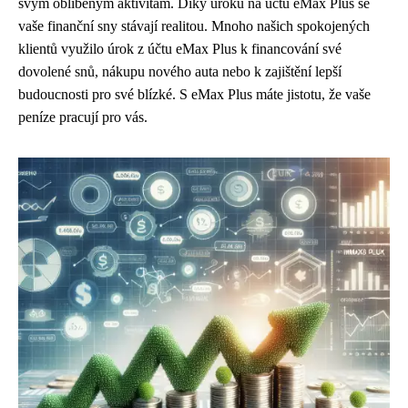
svým oblíbeným aktivitám. Díky úroku na účtu eMax Plus se
vaše finanční sny stávají realitou. Mnoho našich spokojených
klientů využilo úrok z účtu eMax Plus k financování své
dovolené snů, nákupu nového auta nebo k zajištění lepší
budoucnosti pro své blízké. S eMax Plus máte jistotu, že vaše
peníze pracují pro vás.