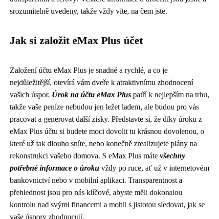
srozumitelně uvedeny, takže vždy víte, na čem jste.
Jak si založit eMax Plus účet
Založení účtu eMax Plus je snadné a rychlé, a co je
nejdůležitější, otevírá vám dveře k atraktivnímu zhodnocení
vašich úspor.
Úrok na účtu eMax Plus
patří k nejlepším na trhu,
takže vaše peníze nebudou jen ležet ladem, ale budou pro vás
pracovat a generovat další zisky. Představte si, že díky úroku z
eMax Plus účtu si budete moci dovolit tu krásnou dovolenou, o
které už tak dlouho sníte, nebo konečně zrealizujete plány na
rekonstrukci vašeho domova. S eMax Plus máte
všechny
potřebné informace o úroku
vždy po ruce, ať už v internetovém
bankovnictví nebo v mobilní aplikaci. Transparentnost a
přehlednost jsou pro nás klíčové, abyste měli dokonalou
kontrolu nad svými financemi a mohli s jistotou sledovat, jak se
vaše úspory zhodnocují.