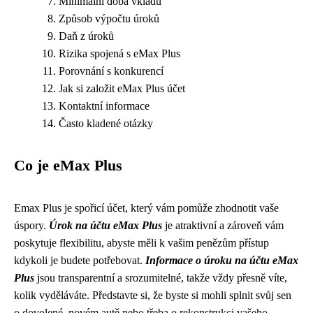
Minimální doba vkladu
Způsob výpočtu úroků
Daň z úroků
Rizika spojená s eMax Plus
Porovnání s konkurencí
Jak si založit eMax Plus účet
Kontaktní informace
Často kladené otázky
Co je eMax Plus
Emax Plus je spořicí účet, který vám pomůže zhodnotit vaše
úspory.
Úrok na účtu eMax Plus
je atraktivní a zároveň vám
poskytuje flexibilitu, abyste měli k vašim penězům přístup
kdykoli je budete potřebovat.
Informace o úroku na účtu eMax
Plus
jsou transparentní a srozumitelné, takže vždy přesně víte,
kolik vyděláváte. Představte si, že byste si mohli splnit svůj sen
o dovolené, novém autě nebo třeba o rekonstrukci vašeho