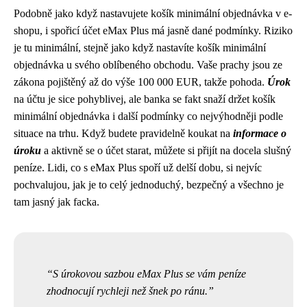
Podobně jako když nastavujete košík minimální objednávka v e-
shopu, i spořicí účet eMax Plus má jasně dané podmínky. Riziko
je tu minimální, stejně jako když
nastavíte košík minimální
objednávka
u svého oblíbeného obchodu. Vaše prachy jsou ze
zákona pojištěný až do výše 100 000 EUR, takže pohoda.
Úrok
na účtu je sice pohyblivej, ale banka se fakt snaží držet košík
minimální objednávka i další podmínky co nejvýhodněji podle
situace na trhu. Když budete pravidelně koukat na
informace o
úroku
a aktivně se o účet starat, můžete si přijít na docela slušný
peníze. Lidi, co s eMax Plus spoří už delší dobu, si nejvíc
pochvalujou, jak je to celý jednoduchý, bezpečný a všechno je
tam jasný jak facka.
S úrokovou sazbou eMax Plus se vám peníze
zhodnocují rychleji než šnek po ránu.