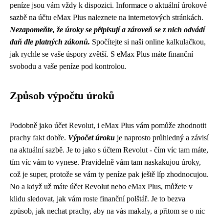
peníze jsou vám vždy k dispozici. Informace o aktuální úrokové
sazbě na účtu eMax Plus naleznete na internetových stránkách.
Nezapomeňte, že úroky se připisují a zároveň se z nich odvádí
daň dle platných zákonů.
Spočítejte si naši online kalkulačkou,
jak rychle se vaše úspory zvětší. S eMax Plus máte finanční
svobodu a vaše peníze pod kontrolou.
Způsob výpočtu úroků
Podobně jako
účet Revolut
, i eMax Plus vám pomůže zhodnotit
prachy fakt dobře.
Výpočet úroku
je naprosto průhledný a závisí
na aktuální sazbě. Je to jako s účtem Revolut - čím víc tam máte,
tím víc vám to vynese. Pravidelně vám tam naskakujou úroky,
což je super, protože se vám ty peníze pak ještě líp zhodnocujou.
No a když už máte účet Revolut nebo eMax Plus, můžete v
klidu sledovat, jak vám roste finanční polštář. Je to bezva
způsob, jak nechat prachy, aby na vás makaly, a přitom se o nic