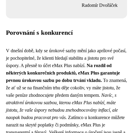
Radomír Dvořáček
Porovnání s konkurencí
V dnešní době, kdy se úrokové sazby mění jako aprílové počasí,
je pochopitelné, že klienti hledají stabilitu a jistotu pro své
úspory. A přesně to účet eMax Plus nabízí.
Na rozdíl od
některých konkurečních produktů, eMax Plus garantuje
pevnou úrokovou sazbu po dobu trvání vkladu.
To znamená,
že ať už se na finančním trhu děje cokoliv, vy máte jistotu, že
vaše peníze zhodnocujete předem daným tempem.
Navíc, s
atraktivní úrokovou sazbou, kterou eMax Plus nabízí, máte
jistotu, že vaše úspory nebudou znehodnocovány inflací, ale
naopak budou pracovat pro vás.
Zatímco u konkurence můžete
narazit na skryté poplatky či podmínky, eMax Plus je
transparentní a férový. Veškeré informace o úročení jsou jasně a