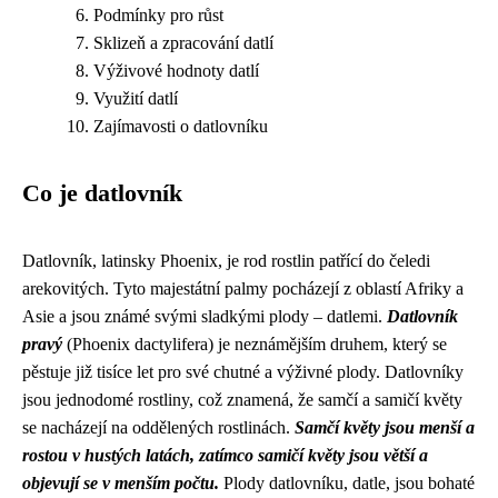
Podmínky pro růst
Sklizeň a zpracování datlí
Výživové hodnoty datlí
Využití datlí
Zajímavosti o datlovníku
Co je datlovník
Datlovník, latinsky Phoenix, je rod rostlin patřící do čeledi
arekovitých. Tyto majestátní palmy pocházejí z oblastí Afriky a
Asie a jsou známé svými sladkými plody – datlemi.
Datlovník
pravý
(Phoenix dactylifera) je neznámějším druhem, který se
pěstuje již tisíce let pro své chutné a výživné plody. Datlovníky
jsou jednodomé rostliny, což znamená, že samčí a samičí květy
se nacházejí na oddělených rostlinách.
Samčí květy jsou menší a
rostou v hustých latách, zatímco samičí květy jsou větší a
objevují se v menším počtu.
Plody datlovníku, datle, jsou bohaté