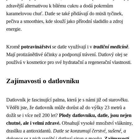
zdravější alternativou k bílému cukru a dodá pokrmům
karamelovou chuť. Datle se také přidávají do müsli tyčinek,
pečiva a smoothies, kde slouží jako přírodní sladidlo a zdroj
energie.
Kromě
potravinářství
se datle využívají i v
tradiční medicíně
.
Mají protizánětlivé účinky a podporují trávení. Datlový olej se
používá v kosmetice pro své hydratační a regenerační vlastnosti.
Zajímavosti o datlovníku
Datlovník je fascinující palma, která je s námi již od starověku.
Věděli jste, že datlovník může dorůst až do výšky 23 metrů a
dožít se i více než 200 let?
Plody datlovníku, datle, jsou nejen
chutné, ale i velmi zdravé.
Obsahují vysoké množství vlákniny,
draslíku a antioxidantů.
Datle se konzumují čerstvé, sušené, a
dokonce se z nich vyrábí i datlový sirup a mouka.
Zajímavostí