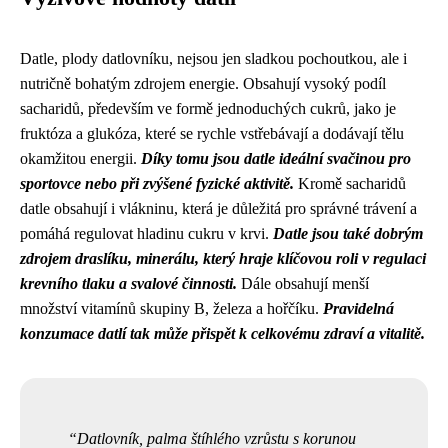
Datle, plody datlovníku, nejsou jen sladkou pochoutkou, ale i
nutričně bohatým zdrojem energie. Obsahují vysoký podíl
sacharidů, především ve formě jednoduchých cukrů, jako je
fruktóza a glukóza, které se rychle vstřebávají a dodávají tělu
okamžitou energii.
Díky tomu jsou datle ideální svačinou pro
sportovce nebo při zvýšené fyzické aktivitě.
Kromě sacharidů
datle obsahují i vlákninu, která je důležitá pro správné trávení a
pomáhá regulovat hladinu cukru v krvi.
Datle jsou také dobrým
zdrojem draslíku, minerálu, který hraje klíčovou roli v regulaci
krevního tlaku a svalové činnosti.
Dále obsahují menší
množství vitamínů skupiny B, železa a hořčíku.
Pravidelná
konzumace datlí tak může přispět k celkovému zdraví a vitalitě.
Datlovník, palma štíhlého vzrůstu s korunou