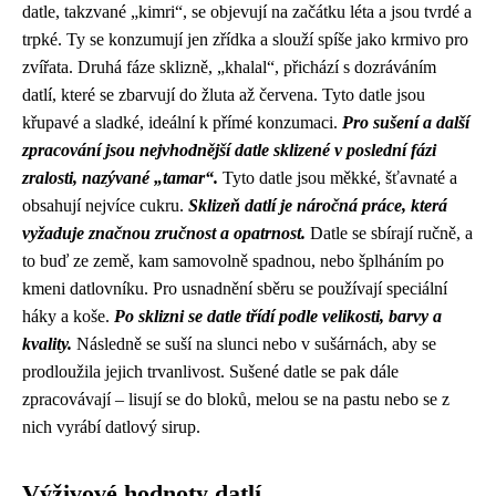
datle, takzvané „kimri“, se objevují na začátku léta a jsou tvrdé a
trpké. Ty se konzumují jen zřídka a slouží spíše jako krmivo pro
zvířata. Druhá fáze sklizně, „khalal“, přichází s dozráváním
datlí, které se zbarvují do žluta až červena. Tyto datle jsou
křupavé a sladké, ideální k přímé konzumaci.
Pro sušení a další
zpracování jsou nejvhodnější datle sklizené v poslední fázi
zralosti, nazývané „tamar“.
Tyto datle jsou měkké, šťavnaté a
obsahují nejvíce cukru.
Sklizeň datlí je náročná práce, která
vyžaduje značnou zručnost a opatrnost.
Datle se sbírají ručně, a
to buď ze země, kam samovolně spadnou, nebo šplháním po
kmeni datlovníku. Pro usnadnění sběru se používají speciální
háky a koše.
Po sklizni se datle třídí podle velikosti, barvy a
kvality.
Následně se suší na slunci nebo v sušárnách, aby se
prodloužila jejich trvanlivost. Sušené datle se pak dále
zpracovávají – lisují se do bloků, melou se na pastu nebo se z
nich vyrábí datlový sirup.
Výživové hodnoty datlí