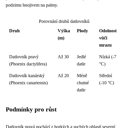
podzimu hnojivem na palmy.
Porovnání druhů datlovníků
Druh
Výška
Plody
Odolnost
(m)
vůči
mrazu
Datlovník pravý
Až 30
Jedlé
Nízká (-7
(Phoenix dactylifera)
datle
°C)
Datlovník kanárský
Až 20
Méně
Střední
(Phoenix canariensis)
chutné
(-10 °C)
datle
Podmínky pro růst
Datlovník pravá pochází z horkých a suchých oblastí severní