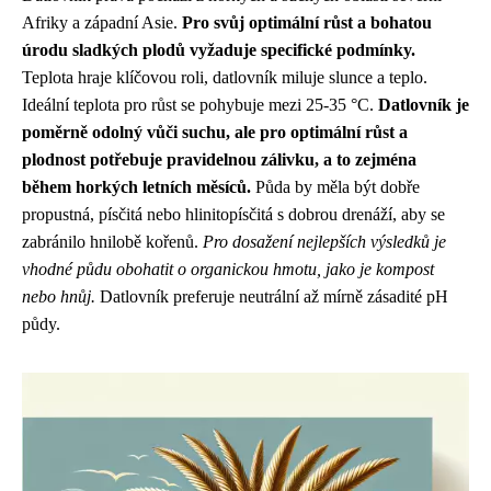
Afriky a západní Asie.
Pro svůj optimální růst a bohatou
úrodu sladkých plodů vyžaduje specifické podmínky.
Teplota hraje klíčovou roli, datlovník miluje slunce a teplo.
Ideální teplota pro růst se pohybuje mezi 25-35 °C.
Datlovník je
poměrně odolný vůči suchu, ale pro optimální růst a
plodnost potřebuje pravidelnou zálivku, a to zejména
během horkých letních měsíců.
Půda by měla být dobře
propustná, písčitá nebo hlinitopísčitá s dobrou drenáží, aby se
zabránilo hnilobě kořenů.
Pro dosažení nejlepších výsledků je
vhodné půdu obohatit o organickou hmotu, jako je kompost
nebo hnůj.
Datlovník preferuje neutrální až mírně zásadité pH
půdy.