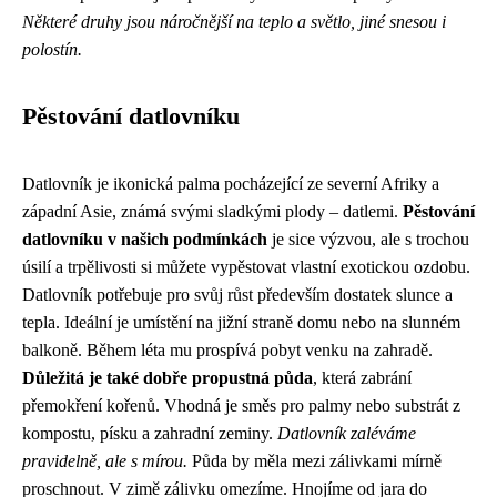
Některé druhy jsou náročnější na teplo a světlo, jiné snesou i
polostín.
Pěstování datlovníku
Datlovník je ikonická palma pocházející ze severní Afriky a
západní Asie, známá svými sladkými plody – datlemi.
Pěstování
datlovníku v našich podmínkách
je sice výzvou, ale s trochou
úsilí a trpělivosti si můžete vypěstovat vlastní exotickou ozdobu.
Datlovník potřebuje pro svůj růst především dostatek slunce a
tepla. Ideální je umístění na jižní straně domu nebo na slunném
balkoně. Během léta mu prospívá pobyt venku na zahradě.
Důležitá je také dobře propustná půda
, která zabrání
přemokření kořenů. Vhodná je směs pro palmy nebo substrát z
kompostu, písku a zahradní zeminy.
Datlovník zaléváme
pravidelně, ale s mírou.
Půda by měla mezi zálivkami mírně
proschnout. V zimě zálivku omezíme. Hnojíme od jara do