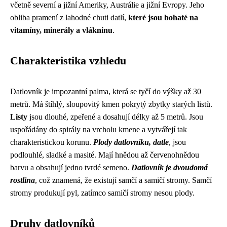
včetně severní a jižní Ameriky, Austrálie a jižní Evropy. Jeho
obliba pramení z lahodné chuti datlí,
které jsou bohaté na
vitamíny, minerály a vlákninu
.
Charakteristika vzhledu
Datlovník je impozantní palma, která se tyčí do výšky až 30
metrů. Má štíhlý, sloupovitý kmen pokrytý zbytky starých listů.
Listy
jsou dlouhé, zpeřené a dosahují délky až 5 metrů. Jsou
uspořádány do spirály na vrcholu kmene a vytvářejí tak
charakteristickou korunu.
Plody datlovníku, datle
, jsou
podlouhlé, sladké a masité. Mají hnědou až červenohnědou
barvu a obsahují jedno tvrdé semeno.
Datlovník je dvoudomá
rostlina
, což znamená, že existují samčí a samičí stromy. Samčí
stromy produkují pyl, zatímco samičí stromy nesou plody.
Druhy datlovníků