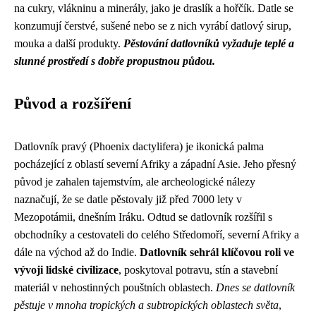
na cukry, vlákninu a minerály, jako je draslík a hořčík. Datle se
konzumují čerstvé, sušené nebo se z nich vyrábí datlový sirup,
mouka a další produkty.
Pěstování datlovníků vyžaduje teplé a
slunné prostředí s dobře propustnou půdou.
Původ a rozšíření
Datlovník pravý (Phoenix dactylifera) je ikonická palma
pocházející z oblastí severní Afriky a západní Asie. Jeho přesný
původ je zahalen tajemstvím, ale archeologické nálezy
naznačují, že se datle pěstovaly již před 7000 lety v
Mezopotámii, dnešním Iráku. Odtud se datlovník rozšířil s
obchodníky a cestovateli do celého Středomoří, severní Afriky a
dále na východ až do Indie.
Datlovník sehrál klíčovou roli ve
vývoji lidské civilizace
, poskytoval potravu, stín a stavební
materiál v nehostinných pouštních oblastech.
Dnes se datlovník
pěstuje v mnoha tropických a subtropických oblastech světa
,