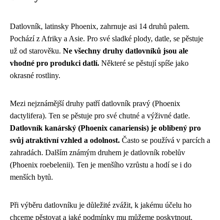
Datlovník, latinsky Phoenix, zahrnuje asi 14 druhů palem.
Pochází z Afriky a Asie. Pro své sladké plody, datle, se pěstuje
už od starověku.
Ne všechny druhy datlovníků jsou ale
vhodné pro produkci datlí.
Některé se pěstují spíše jako
okrasné rostliny.
Mezi nejznámější druhy patří datlovník pravý (Phoenix
dactylifera). Ten se pěstuje pro své chutné a výživné datle.
Datlovník kanárský (Phoenix canariensis) je oblíbený pro
svůj atraktivní vzhled a odolnost.
Často se používá v parcích a
zahradách. Dalším známým druhem je datlovník robelův
(Phoenix roebelenii). Ten je menšího vzrůstu a hodí se i do
menších bytů.
Při výběru datlovníku je důležité zvážit, k jakému účelu ho
chceme pěstovat a jaké podmínky mu můžeme poskytnout.