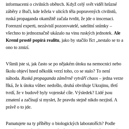
informacemi o civilních obětech. Když celý svět viděl hrůzné
záběry z Buči, kde ležela v ulicích těla popravených civilistů,
ruská propaganda okamžitě začala tvrdit, že jde o inscenaci.
Forenzní experti, nezávislí pozorovatelé, satelitní snímky –
všechno to jednoznačně ukázalo na vinu ruských jednotek.
Ale
Kreml prostě popírá realitu
, jako by stačilo říct „nestalo se to a
ono to zmizí.
Všimli jste si, jak často se po nějakém útoku na nemocnici nebo
školu objeví hned několik verzí toho, co se stalo? To není
náhoda.
Ruská propaganda záměrně vytváří chaos
– jedna verze
říká, že k útoku vůbec nedošlo, druhá obviňuje Ukrajinu, třetí
tvrdí, že v budově byly vojenské cíle. Výsledek? Lidé jsou
zmatení a začínají si myslet, že pravdu stejně nikdo nezjistí. A
právě o to jde.
Pamatujete na ty příběhy o biologických laboratořích? Podle