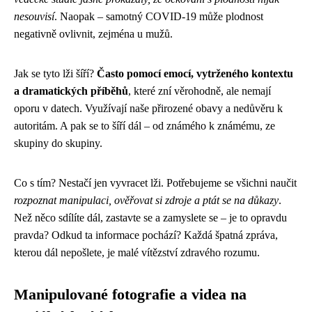
nesouvisí
. Naopak – samotný COVID-19 může plodnost
negativně ovlivnit, zejména u mužů.
Jak se tyto lži šíří?
Často pomocí emocí, vytrženého kontextu
a dramatických příběhů
, které zní věrohodně, ale nemají
oporu v datech. Využívají naše přirozené obavy a nedůvěru k
autoritám. A pak se to šíří dál – od známého k známému, ze
skupiny do skupiny.
Co s tím? Nestačí jen vyvracet lži. Potřebujeme se všichni naučit
rozpoznat manipulaci, ověřovat si zdroje a ptát se na důkazy
.
Než něco sdílíte dál, zastavte se a zamyslete se – je to opravdu
pravda? Odkud ta informace pochází? Každá špatná zpráva,
kterou dál nepošlete, je malé vítězství zdravého rozumu.
Manipulované fotografie a videa na