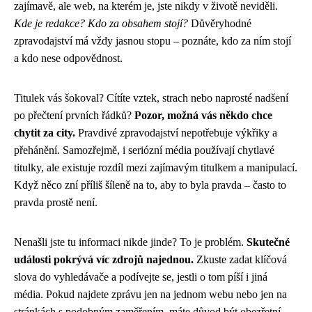
zajímavě, ale web, na kterém je, jste nikdy v životě neviděli.
Kde je redakce? Kdo za obsahem stojí?
Důvěryhodné
zpravodajství má vždy jasnou stopu – poznáte, kdo za ním stojí
a kdo nese odpovědnost.
Titulek vás šokoval? Cítíte vztek, strach nebo naprosté nadšení
po přečtení prvních řádků?
Pozor, možná vás někdo chce
chytit za city.
Pravdivé zpravodajství nepotřebuje výkřiky a
přehánění. Samozřejmě, i seriózní média používají chytlavé
titulky, ale existuje rozdíl mezi zajímavým titulkem a manipulací.
Když něco zní příliš šíleně na to, aby to byla pravda – často to
pravda prostě není.
Nenašli jste tu informaci nikde jinde? To je problém.
Skutečné
události pokrývá víc zdrojů najednou.
Zkuste zadat klíčová
slova do vyhledávače a podívejte se, jestli o tom píší i jiná
média. Pokud najdete zprávu jen na jednom webu nebo jen na
stránkách s podobným zaměřením, máte důvod být obezřetní.