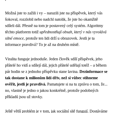
Možná jste to zažili i vy – narazili jste na příspěvek, který vás
šokoval, rozzlobil nebo nadchl natolik, že jste ho okamžitě
sdíleli dál. Přesně na tom je postavený celý systém. Algoritmy
těchto platforem totiž
upřednostňují obsah, který v nás vyvolává
silné emoce
, protože ten lidi drží u obrazovek. Jestli je ta
informace pravdivá? To je až na druhém místě.
Viralita funguje jednoduše. Jeden člověk sdílí příspěvek, jeho
přátelé ho vidí a sdílejí dál, jejich přátelé udělají totéž – a během
pár hodin se z jednoho příspěvku stane lavina.
Dezinformace se
tak dostane k milionům lidí dřív, než si vůbec stihneme
ověřit, jestli je pravdivá.
Pamatujete si na tu zprávu o tom, že...
no, vlastně je jedno o jakou konkrétně, protože podobných
příkladů jsou už stovky.
Ještě větší problém je v tom, jak sociální sítě fungují. Dostáváme