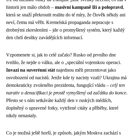
historii jen málo obdob –
masivní kampaně lží a polopravd
,
která se snaží překroutit realitu do té míry, že člověk někdy ani
neví, čemu má věřit. Kremelská propaganda nepracuje s
drobnými zkresleními – jde o promyšlený systém, který každý
den chrlí desítky zavádějících informací.
Vzpomenete si, jak to celé začalo? Rusko od prvního dne
tvrdilo, že nejde o válku, ale o „speciální vojenskou operaci.
Invazi na suverénní stát
najednou měli prezentovat jako
osvobození od nacistů. Jenže kde ty nacisty vzali? Ukrajina má
demokraticky zvoleného prezidenta, fungující vládu –
celý ten
narativ o denacifikaci je prostě vymyšlený od začátku do konce
.
Přesto se s ním setkáváte každý den v ruských médiích,
doplněný o upravené fotky, vytržené citáty a příběhy, které
nikdy nenastaly.
Co je možná ještě horší, je způsob, jakým Moskva zachází s