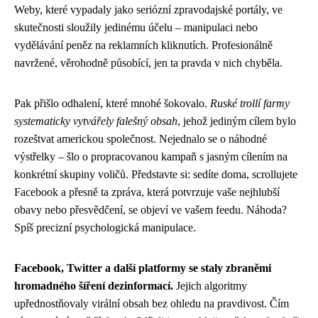
Weby, které vypadaly jako seriózní zpravodajské portály, ve
skutečnosti sloužily jedinému účelu – manipulaci nebo
vydělávání peněz na reklamních kliknutích. Profesionálně
navržené, věrohodně působící, jen ta pravda v nich chyběla.
Pak přišlo odhalení, které mnohé šokovalo.
Ruské trollí farmy
systematicky vytvářely falešný obsah
, jehož jediným cílem bylo
rozeštvat americkou společnost. Nejednalo se o náhodné
výstřelky – šlo o propracovanou kampaň s jasným cílením na
konkrétní skupiny voličů. Představte si: sedíte doma, scrollujete
Facebook a přesně ta zpráva, která potvrzuje vaše nejhlubší
obavy nebo přesvědčení, se objeví ve vašem feedu. Náhoda?
Spíš precizní psychologická manipulace.
Facebook, Twitter a další platformy se staly zbraněmi
hromadného šíření dezinformací.
Jejich algoritmy
upřednostňovaly virální obsah bez ohledu na pravdivost. Čím