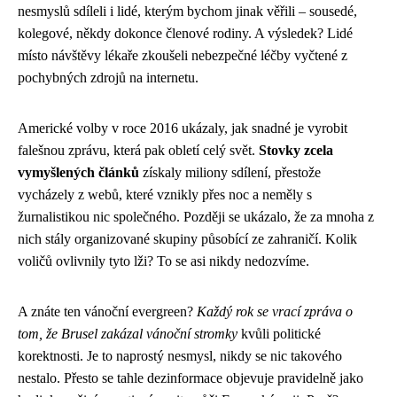
nesmyslů sdíleli i lidé, kterým bychom jinak věřili – sousedé,
kolegové, někdy dokonce členové rodiny. A výsledek? Lidé
místo návštěvy lékaře zkoušeli nebezpečné léčby vyčtené z
pochybných zdrojů na internetu.
Americké volby v roce 2016 ukázaly, jak snadné je vyrobit
falešnou zprávu, která pak obletí celý svět.
Stovky zcela
vymyšlených článků
získaly miliony sdílení, přestože
vycházely z webů, které vznikly přes noc a neměly s
žurnalistikou nic společného. Později se ukázalo, že za mnoha z
nich stály organizované skupiny působící ze zahraničí. Kolik
voličů ovlivnily tyto lži? To se asi nikdy nedozvíme.
A znáte ten vánoční evergreen?
Každý rok se vrací zpráva o
tom, že Brusel zakázal vánoční stromky
kvůli politické
korektnosti. Je to naprostý nesmysl, nikdy se nic takového
nestalo. Přesto se tahle dezinformace objevuje pravidelně jako