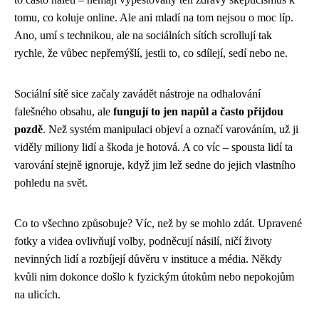
tomu, co koluje online. Ale ani mladí na tom nejsou o moc líp.
Ano, umí s technikou, ale na sociálních sítích scrollují tak
rychle, že vůbec nepřemýšlí, jestli to, co sdílejí, sedí nebo ne.
Sociální sítě sice začaly zavádět nástroje na odhalování
falešného obsahu, ale
fungují to jen napůl a často přijdou
pozdě
. Než systém manipulaci objeví a označí varováním, už ji
viděly miliony lidí a škoda je hotová. A co víc – spousta lidí ta
varování stejně ignoruje, když jim lež sedne do jejich vlastního
pohledu na svět.
Co to všechno způsobuje? Víc, než by se mohlo zdát. Upravené
fotky a videa ovlivňují volby, podněcují násilí, ničí životy
nevinných lidí a rozbíjejí důvěru v instituce a média. Někdy
kvůli nim dokonce došlo k fyzickým útokům nebo nepokojům
na ulicích.