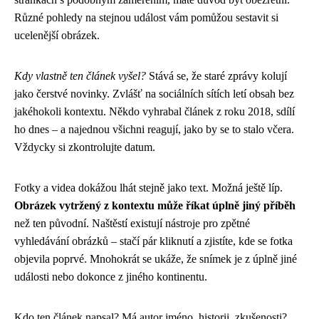
Různé pohledy na stejnou událost vám pomůžou sestavit si
ucelenější obrázek.
Kdy vlastně ten článek vyšel?
Stává se, že staré zprávy kolují
jako čerstvé novinky. Zvlášť na sociálních sítích letí obsah bez
jakéhokoli kontextu. Někdo vyhrabal článek z roku 2018, sdílí
ho dnes – a najednou všichni reagují, jako by se to stalo včera.
Vždycky si zkontrolujte datum.
Fotky a videa dokážou lhát stejně jako text. Možná ještě líp.
Obrázek vytržený z kontextu může říkat úplně jiný příběh
než ten původní. Naštěstí existují nástroje pro zpětné
vyhledávání obrázků – stačí pár kliknutí a zjistíte, kde se fotka
objevila poprvé. Mnohokrát se ukáže, že snímek je z úplně jiné
události nebo dokonce z jiného kontinentu.
Kdo ten článek napsal? Má autor jméno, historii, zkušenosti?