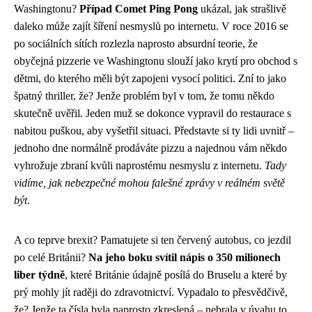
Washingtonu?
Případ Comet Ping Pong
ukázal, jak strašlivě
daleko může zajít šíření nesmyslů po internetu. V roce 2016 se
po sociálních sítích rozlezla naprosto absurdní teorie, že
obyčejná pizzerie ve Washingtonu slouží jako krytí pro obchod s
dětmi, do kterého měli být zapojeni vysocí politici. Zní to jako
špatný thriller, že? Jenže problém byl v tom, že tomu někdo
skutečně uvěřil. Jeden muž se dokonce vypravil do restaurace s
nabitou puškou, aby vyšetřil situaci. Představte si ty lidi uvnitř –
jednoho dne normálně prodáváte pizzu a najednou vám někdo
vyhrožuje zbraní kvůli naprostému nesmyslu z internetu.
Tady
vidíme, jak nebezpečné mohou falešné zprávy v reálném světě
být
.
A co teprve brexit? Pamatujete si ten červený autobus, co jezdil
po celé Británii?
Na jeho boku svítil nápis o 350 milionech
liber týdně
, které Británie údajně posílá do Bruselu a které by
prý mohly jít raději do zdravotnictví. Vypadalo to přesvědčivě,
že? Jenže ta čísla byla naprosto zkreslená – nebrala v úvahu to,