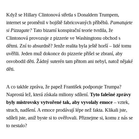
Když se Hillary Clintonová střetla s Donaldem Trumpem,
internet se proměnil v bojiště fabricovaných příběhů.
Pamatujete
si Pizzagate?
Tato bizarní konspirační teorie tvrdila, že
Clintonová provozuje z pizzerie ve Washingtonu obchod s
dětmi. Zní to absurdně? Jenže realita byla ještě horší – lidé tomu
uvěřili. Jeden muž dokonce do pizzerie přišel se zbraní, aby
osvobodil děti. Žádný suterén tam přitom ani nebyl, natož nějaké
děti.
A co takhle zpráva, že papež František podporuje Trumpa?
Naprostá lež, která získala miliony sdílení.
Tyto falešné zprávy
byly mistrovsky vytvořené tak, aby vyvolaly emoce
– vztek,
strach, nadšení. A emoce prodávají lépe než fakta. Klikali jste,
sdíleli jste, aniž byste si to ověřovali. Přiznejme si, komu z nás se
to nestalo?