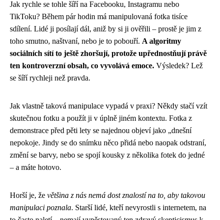
Jak rychle se tohle šíří na Facebooku, Instagramu nebo
TikToku? Během pár hodin má manipulovaná fotka tisíce
sdílení. Lidé ji posílají dál, aniž by si ji ověřili – prostě je jim z
toho smutno, naštvaní, nebo je to pobouří.
A algoritmy
sociálních sítí to ještě zhoršují, protože upřednostňují právě
ten kontroverzní obsah, co vyvolává emoce.
Výsledek? Lež
se šíří rychleji než pravda.
Jak vlastně taková manipulace vypadá v praxi? Někdy stačí vzít
skutečnou fotku a použít ji v úplně jiném kontextu. Fotka z
demonstrace před pěti lety se najednou objeví jako „dnešní
nepokoje. Jindy se do snímku něco přidá nebo naopak odstraní,
změní se barvy, nebo se spojí kousky z několika fotek do jedné
– a máte hotovo.
Horší je, že
většina z nás nemá dost znalostí na to, aby takovou
manipulaci poznala
. Starší lidé, kteří nevyrostli s internetem, na
to často naletí – nemají vypěstovaný ten zdravý skepticismus k