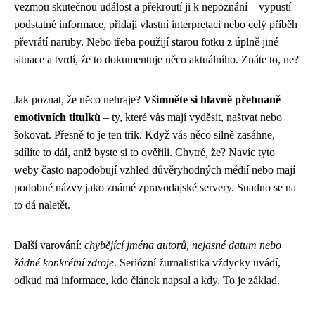
vezmou skutečnou událost a překroutí ji k nepoznání – vypustí
podstatné informace, přidají vlastní interpretaci nebo celý příběh
převrátí naruby. Nebo třeba použijí starou fotku z úplně jiné
situace a tvrdí, že to dokumentuje něco aktuálního. Znáte to, ne?
Jak poznat, že něco nehraje?
Všimněte si hlavně přehnaně
emotivních titulků
– ty, které vás mají vyděsit, naštvat nebo
šokovat. Přesně to je ten trik. Když vás něco silně zasáhne,
sdílíte to dál, aniž byste si to ověřili. Chytré, že? Navíc tyto
weby často napodobují vzhled důvěryhodných médií nebo mají
podobné názvy jako známé zpravodajské servery. Snadno se na
to dá naletět.
Další varování:
chybějící jména autorů, nejasné datum nebo
žádné konkrétní zdroje
. Seriózní žurnalistika vždycky uvádí,
odkud má informace, kdo článek napsal a kdy. To je základ.