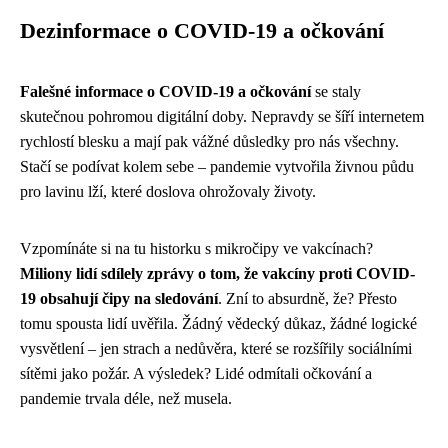
Dezinformace o COVID-19 a očkování
Falešné informace o COVID-19 a očkování
se staly
skutečnou pohromou digitální doby. Nepravdy se šíří internetem
rychlostí blesku a mají pak vážné důsledky pro nás všechny.
Stačí se podívat kolem sebe – pandemie vytvořila živnou půdu
pro lavinu lží, které doslova ohrožovaly životy.
Vzpomínáte si na tu historku s mikročipy ve vakcínach?
Miliony lidí sdílely zprávy o tom, že vakcíny proti COVID-
19 obsahují čipy na sledování
. Zní to absurdně, že? Přesto
tomu spousta lidí uvěřila. Žádný vědecký důkaz, žádné logické
vysvětlení – jen strach a nedůvěra, které se rozšířily sociálními
sítěmi jako požár. A výsledek? Lidé odmítali očkování a
pandemie trvala déle, než musela.