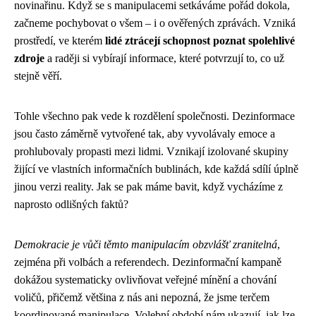
novinařinu. Když se s manipulacemi setkáváme pořád dokola,
začneme pochybovat o všem – i o ověřených zprávách. Vzniká
prostředí, ve kterém
lidé ztrácejí schopnost poznat spolehlivé
zdroje
a raději si vybírají informace, které potvrzují to, co už
stejně věří.
Tohle všechno pak vede k rozdělení společnosti. Dezinformace
jsou často záměrně vytvořené tak, aby vyvolávaly emoce a
prohlubovaly propasti mezi lidmi. Vznikají izolované skupiny
žijící ve vlastních informačních bublinách, kde každá sdílí úplně
jinou verzi reality. Jak se pak máme bavit, když vycházíme z
naprosto odlišných faktů?
Demokracie je vůči těmto manipulacím obzvlášť zranitelná
,
zejména při volbách a referendech. Dezinformační kampaně
dokážou systematicky ovlivňovat veřejné mínění a chování
voličů, přičemž většina z nás ani nepozná, že jsme terčem
koordinované manipulace. Volební období nám ukazují, jak lze