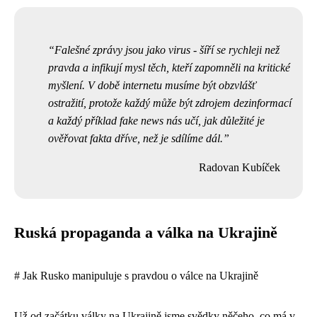
Falešné zprávy jsou jako virus - šíří se rychleji než
pravda a infikují mysl těch, kteří zapomněli na kritické
myšlení. V době internetu musíme být obzvlášť
ostražití, protože každý může být zdrojem dezinformací
a každý příklad fake news nás učí, jak důležité je
ověřovat fakta dříve, než je sdílíme dál.
Radovan Kubíček
Ruská propaganda a válka na Ukrajině
# Jak Rusko manipuluje s pravdou o válce na Ukrajině
Už od začátku války na Ukrajině jsme svědky něčeho, co má v