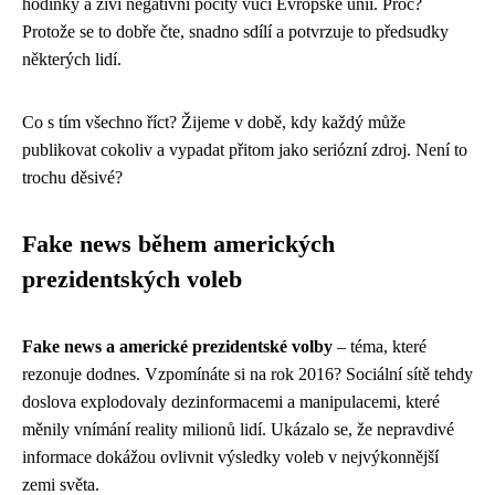
hodinky a živí negativní pocity vůči Evropské unii. Proč?
Protože se to dobře čte, snadno sdílí a potvrzuje to předsudky
některých lidí.
Co s tím všechno říct? Žijeme v době, kdy každý může
publikovat cokoliv a vypadat přitom jako seriózní zdroj. Není to
trochu děsivé?
Fake news během amerických
prezidentských voleb
Fake news a americké prezidentské volby
– téma, které
rezonuje dodnes. Vzpomínáte si na rok 2016? Sociální sítě tehdy
doslova explodovaly dezinformacemi a manipulacemi, které
měnily vnímání reality milionů lidí. Ukázalo se, že nepravdivé
informace dokážou ovlivnit výsledky voleb v nejvýkonnější
zemi světa.