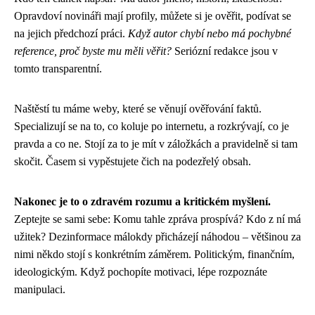
Opravdoví novináři mají profily, můžete si je ověřit, podívat se
na jejich předchozí práci.
Když autor chybí nebo má pochybné
reference, proč byste mu měli věřit?
Seriózní redakce jsou v
tomto transparentní.
Naštěstí tu máme weby, které se věnují ověřování faktů.
Specializují se na to, co koluje po internetu, a rozkrývají, co je
pravda a co ne. Stojí za to je mít v záložkách a pravidelně si tam
skočit. Časem si vypěstujete čich na podezřelý obsah.
Nakonec je to o zdravém rozumu a kritickém myšlení.
Zeptejte se sami sebe: Komu tahle zpráva prospívá? Kdo z ní má
užitek? Dezinformace málokdy přicházejí náhodou – většinou za
nimi někdo stojí s konkrétním záměrem. Politickým, finančním,
ideologickým. Když pochopíte motivaci, lépe rozpoznáte
manipulaci.