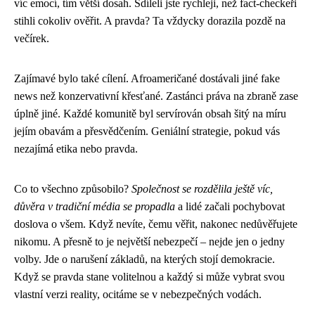
víc emocí, tím větší dosah. Sdíleli jste rychleji, než fact-checkeři
stihli cokoliv ověřit. A pravda? Ta vždycky dorazila pozdě na
večírek.
Zajímavé bylo také cílení. Afroameričané dostávali jiné fake
news než konzervativní křesťané. Zastánci práva na zbraně zase
úplně jiné. Každé komunitě byl servírován obsah šitý na míru
jejím obavám a přesvědčením. Geniální strategie, pokud vás
nezajímá etika nebo pravda.
Co to všechno způsobilo?
Společnost se rozdělila ještě víc,
důvěra v tradiční média se propadla
a lidé začali pochybovat
doslova o všem. Když nevíte, čemu věřit, nakonec nedůvěřujete
nikomu. A přesně to je největší nebezpečí – nejde jen o jedny
volby. Jde o narušení základů, na kterých stojí demokracie.
Když se pravda stane volitelnou a každý si může vybrat svou
vlastní verzi reality, ocitáme se v nebezpečných vodách.