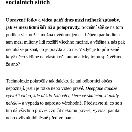
sociálních sítích
Upravené fotky a videa patří dnes mezi nejhorší způsoby,
jak se mezi lidmi šíří lži a polopravdy.
Sociální sítě se na tom
podílejí víc, než si možná uvědomujeme – během pár hodin se
tam mezi miliony lidí rozšíří všechno možné, a většina z nás pak
nedokáže poznat, co je pravda a co ne. Vždyť je to přirozené –
když něco vidíme na vlastní oči, automaticky tomu spíš věříme,
že ano?
Technologie pokročily tak daleko, že ani odborníci občas
nepoznají, jestli je fotka nebo video pravé.
Deepfake dokáže
vytvořit video, kde někdo říká věci, které ve skutečnosti nikdy
neřekl
– a vypadá to naprosto věrohodně. Představte si, co se s
tím dá všechno provést: zničit někomu pověst, vyvolat paniku
nebo ovlivnit lidi těsně před volbami.