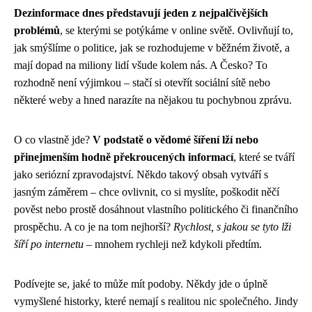
Dezinformace dnes představují jeden z nejpalčivějších
problémů
, se kterými se potýkáme v online světě. Ovlivňují to,
jak smýšlíme o politice, jak se rozhodujeme v běžném životě, a
mají dopad na miliony lidí všude kolem nás. A Česko? To
rozhodně není výjimkou – stačí si otevřít sociální sítě nebo
některé weby a hned narazíte na nějakou tu pochybnou zprávu.
O co vlastně jde?
V podstatě o vědomé šíření lží nebo
přinejmenším hodně překroucených informací
, které se tváří
jako seriózní zpravodajství. Někdo takový obsah vytváří s
jasným záměrem – chce ovlivnit, co si myslíte, poškodit něčí
pověst nebo prostě dosáhnout vlastního politického či finančního
prospěchu. A co je na tom nejhorší?
Rychlost, s jakou se tyto lži
šíří po internetu
– mnohem rychleji než kdykoli předtím.
Podívejte se, jaké to může mít podoby. Někdy jde o úplně
vymyšlené historky, které nemají s realitou nic společného. Jindy