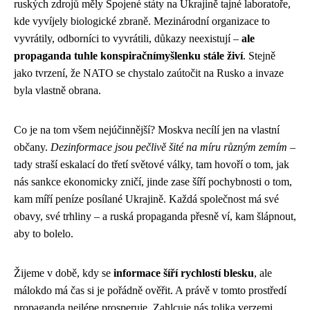
ruských zdrojů měly Spojené státy na Ukrajině tajné laboratoře,
kde vyvíjely biologické zbraně. Mezinárodní organizace to
vyvrátily, odborníci to vyvrátili, důkazy neexistují –
ale
propaganda tuhle konspiračnímyšlenku stále živí
. Stejně
jako tvrzení, že NATO se chystalo zaútočit na Rusko a invaze
byla vlastně obrana.
Co je na tom všem nejúčinnější? Moskva necílí jen na vlastní
občany.
Dezinformace jsou pečlivě šité na míru různým zemím
–
tady straší eskalací do třetí světové války, tam hovoří o tom, jak
nás sankce ekonomicky zničí, jinde zase šíří pochybnosti o tom,
kam míří peníze posílané Ukrajině. Každá společnost má své
obavy, své trhliny – a ruská propaganda přesně ví, kam šlápnout,
aby to bolelo.
Žijeme v době, kdy se
informace šíří rychlostí blesku
, ale
málokdo má čas si je pořádně ověřit. A právě v tomto prostředí
propaganda nejlépe prosperuje. Zahlcuje nás tolika verzemi