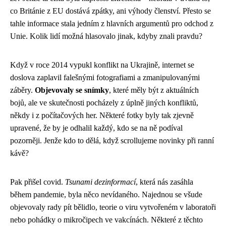
co Británie z EU dostává zpátky, ani výhody členství. Přesto se
tahle informace stala jedním z hlavních argumentů pro odchod z
Unie. Kolik lidí možná hlasovalo jinak, kdyby znali pravdu?
Když v roce 2014 vypukl konflikt na Ukrajině, internet se
doslova zaplavil falešnými fotografiami a zmanipulovanými
záběry.
Objevovaly se snímky
, které měly být z aktuálních
bojů, ale ve skutečnosti pocházely z úplně jiných konfliktů,
někdy i z počítačových her. Některé fotky byly tak zjevně
upravené, že by je odhalil každý, kdo se na ně podíval
pozorněji. Jenže kdo to dělá, když scrollujeme novinky při ranní
kávě?
Pak přišel covid.
Tsunami dezinformací
, která nás zasáhla
během pandemie, byla něco nevídaného. Najednou se všude
objevovaly rady pít bělidlo, teorie o viru vytvořeném v laboratoři
nebo pohádky o mikročipech ve vakcínách. Některé z těchto