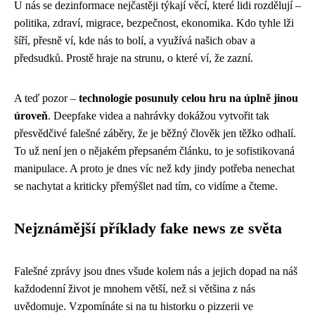
U nás se dezinformace nejčastěji týkají věcí, které lidi rozdělují –
politika, zdraví, migrace, bezpečnost, ekonomika. Kdo tyhle lži
šíří, přesně ví, kde nás to bolí, a využívá našich obav a
předsudků. Prostě hraje na strunu, o které ví, že zazní.
A teď pozor –
technologie posunuly celou hru na úplně jinou
úroveň
. Deepfake videa a nahrávky dokážou vytvořit tak
přesvědčivé falešné záběry, že je běžný člověk jen těžko odhalí.
To už není jen o nějakém přepsaném článku, to je sofistikovaná
manipulace. A proto je dnes víc než kdy jindy potřeba nenechat
se nachytat a kriticky přemýšlet nad tím, co vidíme a čteme.
Nejznámější příklady fake news ze světa
Falešné zprávy jsou dnes všude kolem nás a jejich dopad na náš
každodenní život je mnohem větší, než si většina z nás
uvědomuje. Vzpomínáte si na tu historku o pizzerii ve