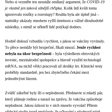
Nebo si vezměte ten neustále omílaný argument, že
COVID-19
je vlastně jen taková silnější chřipka
. Kolik lidí kvůli tomu
ignorovalo roušky a rozestupy? Realita byla ale úplně jiná –
statistiky ukázaly mnohem vyšší úmrtnost a vážné dlouhodobé
následky, s nimiž se někteří lidé potýkají dodnes.
Hodně diskuzí vzbudila i rychlost, s jakou se vakcíny vyvinuly.
To přece nemůže být bezpečné, říkali mnozí.
Jenže rychlost
nebyla na úkor bezpečnosti
– byla výsledkem obrovských
investic, mezinárodní spolupráce a hlavně využití technologií
mRNA, na nichž vědci pracovali už desítky let. Klinické testy
proběhly standardně, jen bez zbytečného čekání mezi
jednotlivými fázemi.
Zvlášť zákeřné byly lži o neplodnosti. Představte si mladý pár,
který plánuje rodinu a narazí na zprávu, že vakcína způsobuje
neplodnost. Jakou úzkost to v nich muselo vyvolat! Přitom
vědecké studie jasně prokázaly, že očkování s plodností nijak