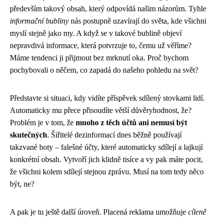
především takový obsah, který odpovídá našim názorům. Tyhle
informační bubliny
nás postupně uzavírají do světa, kde všichni
myslí stejně jako my. A když se v takové bublině objeví
nepravdivá informace, která potvrzuje to, čemu už věříme?
Máme tendenci ji přijmout bez mrknutí oka. Proč bychom
pochybovali o něčem, co zapadá do našeho pohledu na svět?
Představte si situaci, kdy vidíte příspěvek sdílený stovkami lidí.
Automaticky mu přece přisoudíte větší důvěryhodnost, že?
Problém je v tom, že
mnoho z těch účtů ani nemusí být
skutečných
. Šiřitelé dezinformací dnes běžně používají
takzvané boty – falešné účty, které automaticky sdílejí a lajkují
konkrétní obsah. Vytvoří jich klidně tisíce a vy pak máte pocit,
že všichni kolem sdílejí stejnou zprávu. Musí na tom tedy něco
být, ne?
A pak je tu ještě další úroveň. Placená reklama umožňuje
cíleně