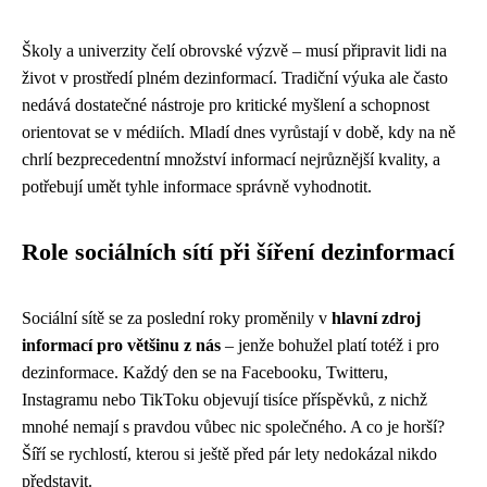
Školy a univerzity čelí obrovské výzvě – musí připravit lidi na
život v prostředí plném dezinformací. Tradiční výuka ale často
nedává dostatečné nástroje pro kritické myšlení a schopnost
orientovat se v médiích. Mladí dnes vyrůstají v době, kdy na ně
chrlí bezprecedentní množství informací nejrůznější kvality, a
potřebují umět tyhle informace správně vyhodnotit.
Role sociálních sítí při šíření dezinformací
Sociální sítě se za poslední roky proměnily v
hlavní zdroj
informací pro většinu z nás
– jenže bohužel platí totéž i pro
dezinformace. Každý den se na Facebooku, Twitteru,
Instagramu nebo TikToku objevují tisíce příspěvků, z nichž
mnohé nemají s pravdou vůbec nic společného. A co je horší?
Šíří se rychlostí, kterou si ještě před pár lety nedokázal nikdo
představit.