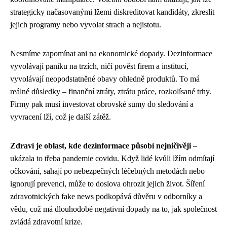
strategicky načasovanými lžemi diskreditovat kandidáty, zkreslit
jejich programy nebo vyvolat strach a nejistotu.
Nesmíme zapomínat ani na ekonomické dopady. Dezinformace
vyvolávají paniku na trzích, ničí pověst firem a institucí,
vyvolávají neopodstatněné obavy ohledně produktů. To má
reálné důsledky – finanční ztráty, ztrátu práce, rozkolísané trhy.
Firmy pak musí investovat obrovské sumy do sledování a
vyvracení lží, což je další zátěž.
Zdraví je oblast, kde dezinformace působí nejničivěji
–
ukázala to třeba pandemie covidu. Když lidé kvůli lžím odmítají
očkování, sahají po nebezpečných léčebných metodách nebo
ignorují prevenci, může to doslova ohrozit jejich život. Šíření
zdravotnických fake news podkopává důvěru v odborníky a
vědu, což má dlouhodobé negativní dopady na to, jak společnost
zvládá zdravotní krize.