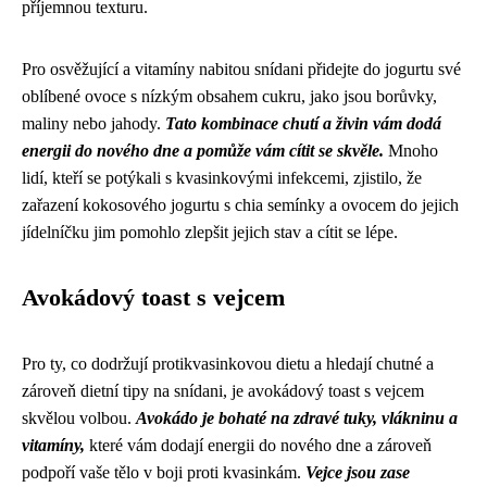
příjemnou texturu.
Pro osvěžující a vitamíny nabitou snídani přidejte do jogurtu své
oblíbené ovoce s nízkým obsahem cukru, jako jsou borůvky,
maliny nebo jahody.
Tato kombinace chutí a živin vám dodá
energii do nového dne a pomůže vám cítit se skvěle.
Mnoho
lidí, kteří se potýkali s kvasinkovými infekcemi, zjistilo, že
zařazení kokosového jogurtu s chia semínky a ovocem do jejich
jídelníčku jim pomohlo zlepšit jejich stav a cítit se lépe.
Avokádový toast s vejcem
Pro ty, co dodržují protikvasinkovou dietu a hledají chutné a
zároveň dietní tipy na snídani, je avokádový toast s vejcem
skvělou volbou.
Avokádo je bohaté na zdravé tuky, vlákninu a
vitamíny,
které vám dodají energii do nového dne a zároveň
podpoří vaše tělo v boji proti kvasinkám.
Vejce jsou zase