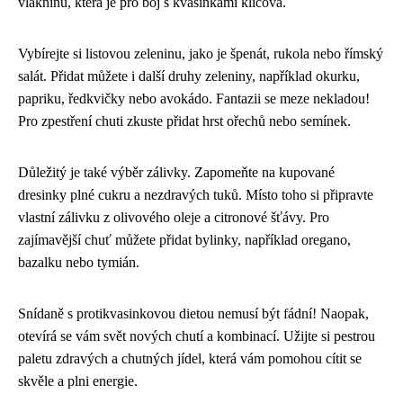
vlákninu, která je pro boj s kvasinkami klíčová.
Vybírejte si listovou zeleninu, jako je špenát, rukola nebo římský
salát. Přidat můžete i další druhy zeleniny, například okurku,
papriku, ředkvičky nebo avokádo. Fantazii se meze nekladou!
Pro zpestření chuti zkuste přidat hrst ořechů nebo semínek.
Důležitý je také výběr zálivky. Zapomeňte na kupované
dresinky plné cukru a nezdravých tuků. Místo toho si připravte
vlastní zálivku z olivového oleje a citronové šťávy. Pro
zajímavější chuť můžete přidat bylinky, například oregano,
bazalku nebo tymián.
Snídaně s protikvasinkovou dietou nemusí být fádní! Naopak,
otevírá se vám svět nových chutí a kombinací. Užijte si pestrou
paletu zdravých a chutných jídel, která vám pomohou cítit se
skvěle a plni energie.