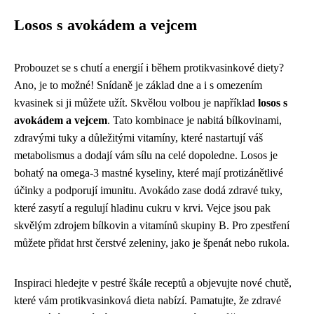
Losos s avokádem a vejcem
Probouzet se s chutí a energií i během protikvasinkové diety?
Ano, je to možné! Snídaně je základ dne a i s omezením
kvasinek si ji můžete užít. Skvělou volbou je například
losos s
avokádem a vejcem
. Tato kombinace je nabitá bílkovinami,
zdravými tuky a důležitými vitamíny, které nastartují váš
metabolismus a dodají vám sílu na celé dopoledne. Losos je
bohatý na omega-3 mastné kyseliny, které mají protizánětlivé
účinky a podporují imunitu. Avokádo zase dodá zdravé tuky,
které zasytí a regulují hladinu cukru v krvi. Vejce jsou pak
skvělým zdrojem bílkovin a vitamínů skupiny B. Pro zpestření
můžete přidat hrst čerstvé zeleniny, jako je špenát nebo rukola.
Inspiraci hledejte v pestré škále receptů a objevujte nové chutě,
které vám protikvasinková dieta nabízí. Pamatujte, že zdravé