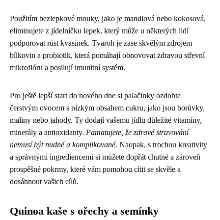
Použitím bezlepkové mouky, jako je mandlová nebo kokosová,
eliminujete z jídelníčku lepek, který může u některých lidí
podporovat růst kvasinek. Tvaroh je zase skvělým zdrojem
bílkovin a probiotik, která pomáhají obnovovat zdravou střevní
mikroflóru a posilují imunitní systém.
Pro ještě lepší start do nového dne si palačinky ozdobte
čerstvým ovocem s nízkým obsahem cukru, jako jsou borůvky,
maliny nebo jahody. Ty dodají vašemu jídlu důležité vitamíny,
minerály a antioxidanty.
Pamatujete, že zdravé stravování
nemusí být nudné a komplikované.
Naopak, s trochou kreativity
a správnými ingrediencemi si můžete dopřát chutné a zároveň
prospěšné pokrmy, které vám pomohou cítit se skvěle a
dosáhnout vašich cílů.
Quinoa kaše s ořechy a semínky