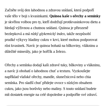
Začněte svůj den lahodnou a zdravou snídaní, která podpoří
vaše tělo v boji s kvasinkami.
Quinoa kaše s ořechy a semínky
je skvělou volbou pro ty, kteří dodržují protikvasinkovou dietu a
hledají výživnou a chutnou snídani. Quinoa je přirozeně
bezlepková a má
nízký glykemický index
, takže nezpůsobí
prudké výkyvy hladiny cukru v krvi, které mohou podporovat
růst kvasinek. Navíc je quinoa bohatá na bílkoviny, vlákninu a
důležité minerály, jako je hořčík a železo.
Ořechy a semínka dodají kaši zdravé tuky, bílkoviny a vlákninu,
a navíc ji obohatí o lahodnou chuť a texturu. Vyzkoušejte
například vlašské ořechy, mandle, slunečnicová nebo chia
semínka. Pro sladší chuť přidejte ovoce s nízkým obsahem
cukru, jako jsou borůvky nebo maliny. S touto snídaní budete
mít dostatek energie na celé dopoledne a podpoříte své zdraví.