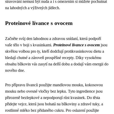
stravování nemusí být nuda a i s omezením si můžete pochutnat
na lahodných a výživných jídlech.
Proteinové lívance s ovocem
Začněte svůj den lahodnou a zdravou snídaní, která podpoří
vaše tělo v boji s kvasinkami.
Proteinové lívance s ovocem
jsou
skvělou volbou pro ty, kteří dodržují protikvasinkovou dietu a
hledají chutné a zároveň prospěšné recepty. Díky vysokému
obsahu bílkovin vás zasytí na delší dobu a dodají vám energii do
nového dne.
Pro přípravu lívanců použijte mandlovou mouku, kokosovou
mouku nebo ovesné vločky bez lepku. Tyto ingredience jsou
přirozeně bezlepkové a nepodporují růst kvasinek. Do těsta
přidejte vejce, která jsou bohatá na bílkoviny a zdravé tuky, a
rostlinné mléko bez přidaného cukru. Pro oslazení použijte