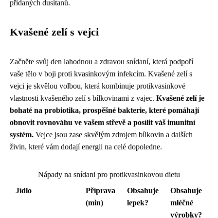
přidaných dusitanů.
Kvašené zelí s vejci
Začněte svůj den lahodnou a zdravou snídaní, která podpoří
vaše tělo v boji proti kvasinkovým infekcím. Kvašené zelí s
vejci je skvělou volbou, která kombinuje protikvasinkové
vlastnosti kvašeného zelí s bílkovinami z vajec.
Kvašené zelí je
bohaté na probiotika, prospěšné bakterie, které pomáhají
obnovit rovnováhu ve vašem střevě a posílit váš imunitní
systém.
Vejce jsou zase skvělým zdrojem bílkovin a dalších
živin, které vám dodají energii na celé dopoledne.
Nápady na snídani pro protikvasinkovou dietu
Jídlo
Příprava
Obsahuje
Obsahuje
(min)
lepek?
mléčné
výrobky?