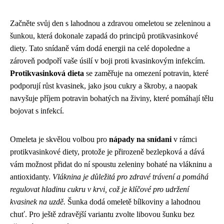
Začněte svůj den s lahodnou a zdravou omeletou se zeleninou a
šunkou, která dokonale zapadá do principů protikvasinkové
diety. Tato snídaně vám dodá energii na celé dopoledne a
zároveň podpoří vaše úsilí v boji proti kvasinkovým infekcím.
Protikvasinková dieta
se zaměřuje na omezení potravin, které
podporují růst kvasinek, jako jsou cukry a škroby, a naopak
navyšuje příjem potravin bohatých na živiny, které pomáhají tělu
bojovat s infekcí.
Omeleta je skvělou volbou pro
nápady na snídani
v rámci
protikvasinkové diety, protože je přirozeně bezlepková a dává
vám možnost přidat do ní spoustu zeleniny bohaté na vlákninu a
antioxidanty.
Vláknina je důležitá pro zdravé trávení a pomáhá
regulovat hladinu cukru v krvi, což je klíčové pro udržení
kvasinek na uzdě.
Šunka dodá omeletě bílkoviny a lahodnou
chuť. Pro ještě zdravější variantu zvolte libovou šunku bez