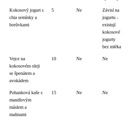
Kokosový jogurt s
5
Ne
Závisí na
chia semínky a
jogurtu -
borůvkami
existují
kokosové
jogurty
bez mléka
Vejce na
10
Ne
Ne
kokosovém oleji
se špenátem a
avokádem
Pohanková kaše s
15
Ne
Ne
mandlovým
máslem a
malinami