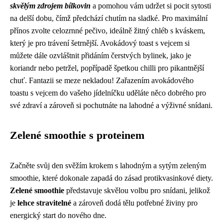
skvělým zdrojem bílkovin
a pomohou vám udržet si pocit sytosti
na delší dobu, čímž předchází chutím na sladké. Pro maximální
přínos zvolte celozrnné pečivo, ideálně žitný chléb s kváskem,
který je pro trávení šetrnější. Avokádový toast s vejcem si
můžete dále ozvláštnit přidáním čerstvých bylinek, jako je
koriandr nebo petržel, popřípadě špetkou chilli pro pikantnější
chuť. Fantazii se meze nekladou! Zařazením avokádového
toastu s vejcem do vašeho jídelníčku uděláte něco dobrého pro
své zdraví a zároveň si pochutnáte na lahodné a výživné snídani.
Zelené smoothie s proteinem
Začněte svůj den svěžím krokem s lahodným a sytým zeleným
smoothie, které dokonale zapadá do zásad protikvasinkové diety.
Zelené smoothie
představuje skvělou volbu pro snídani, jelikož
je
lehce stravitelné
a zároveň dodá tělu potřebné živiny pro
energický start do nového dne.