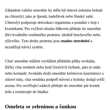
Základem vašeho smoothie by měla být listová zelenina bohatá
na chlorofyl, jako je špenát, kadeřávek nebo římský salát.
Chlorofyl podporuje detoxikaci organismu a pomáhá v boji s
kvasinkami. Pro zvýšení obsahu bílkovin přidejte do smoothie
lžíci kvalitního rostlinného proteinu, ideálně hrachového nebo
rýžového. Tyto druhy proteinu jsou
snadno stravitelné
a
nezatěžují trávicí systém.
Chuť smoothie můžete ozvláštnit přidáním půlky avokáda,
lžičky chia semínek nebo hrstí čerstvých bylinek, jako je máta
nebo koriandr. Avokádo dodá smoothie krémovou konzistenci a
zdravé tuky, chia semínka podpoří trávení a bylinky dodají svěží
aroma. Pro osvěžující nádech přidejte do smoothie pár kostek
ledu a rozmixujte do hladka.
Omeleta se zeleninou a šunkou