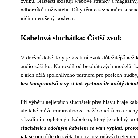
zvuku. Naštěstí existují webové stránky a magazíny,
odborníků i uživatelů. Díky těmto seznamům si snad
ničím nerušený poslech.
Kabelová sluchátka: Čistší zvuk
V dnešní době, kdy je kvalitní zvuk důležitější než
audio zážitku. Na rozdíl od bezdrátových modelů, kab
z nich dělá spolehlivého partnera pro poslech hudby
bez kompromisů a vy si tak vychutnáte každý detail
Při výběru nejlepších sluchátek přes hlavu hraje kab
ale také může minimalizovat nežádoucí šum a ruchy 
s kvalitním opleteným kabelem, který je odolný pr
sluchátek s odolným kabelem se vám vyplatí, prot
jak se ponoříte do světa hudby bez rušivých element