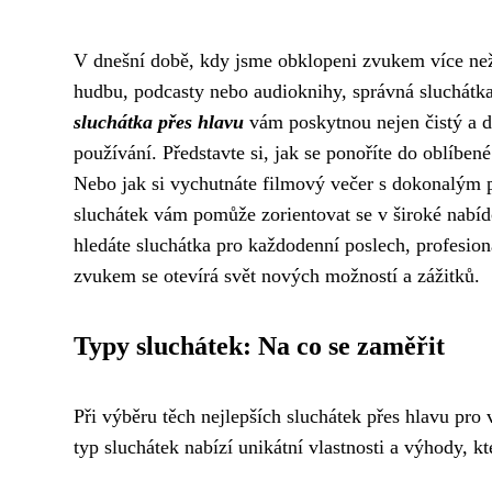
V dnešní době, kdy jsme obklopeni zvukem více než k
hudbu, podcasty nebo audioknihy, správná sluchátk
sluchátka přes hlavu
vám poskytnou nejen čistý a de
používání. Představte si, jak se ponoříte do oblíben
Nebo jak si vychutnáte filmový večer s dokonalým 
sluchátek vám pomůže zorientovat se v široké nabídc
hledáte sluchátka pro každodenní poslech, profesion
zvukem se otevírá svět nových možností a zážitků.
Typy sluchátek: Na co se zaměřit
Při výběru těch nejlepších sluchátek přes hlavu pro 
typ sluchátek nabízí unikátní vlastnosti a výhody, k