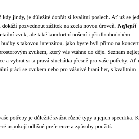
dy jindy, je důležité dopřát si kvalitní poslech. Ať už se je
a dokáží pozvednout zážitek na zcela novou úroveň.
Nejlepší
tailní zvuk, ale také komfortní nošení i při dlouhodobém
é hudby s takovou intenzitou, jako byste byli přímo na koncert
prostorovým zvukem, který vás vtáhne do děje. Seznam nejle
e a vybrat si ta pravá sluchátka přesně pro vaše potřeby. Ať 
ální práci se zvukem nebo pro vášnivé hraní her, s kvalitním
vaše potřeby je důležité zvážit různé typy a jejich specifika. 
teré uspokojí odlišné preference a způsoby použití.