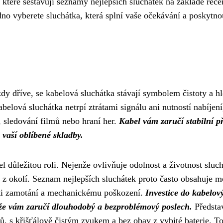
 které sestavují seznamy nejlepších sluchátek na základě rece
no vyberete sluchátka, která splní vaše očekávání a poskytn
 kdy dříve, se kabelová sluchátka stávají symbolem čistoty a h
elová sluchátka netrpí ztrátami signálu ani nutností nabíjení
, sledování filmů nebo hraní her.
Kabel vám zaručí stabilní p
 vaší oblíbené skladby.
el důležitou roli. Nejenže ovlivňuje odolnost a životnost sluch
z okolí. Seznam nejlepších sluchátek proto často obsahuje m
oti zamotání a mechanickému poškození.
Investice do kabelov
ože vám zaručí dlouhodobý a bezproblémový poslech.
Představ
ů, s křišťálově čistým zvukem a bez obav z vybité baterie. To