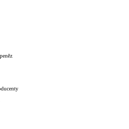
 peněz
oducenty
á