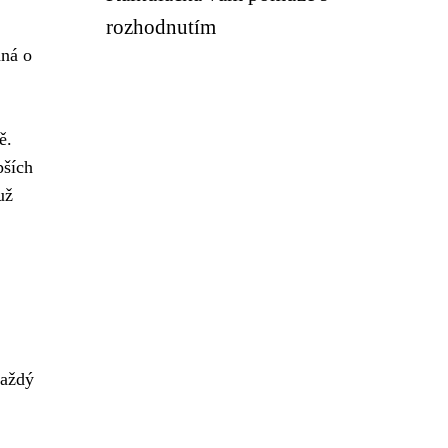
rozhodnutím
dná o
ě.
pších
už
Každý