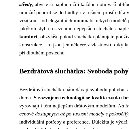
středy
, abyste si naplno užili každou notu vaší obl
umožní ponořit se do hudby i v rušném prostředí a v
vizitkou – od elegantních minimalistických modelů p
jakýkoli styl, na seznamu nejlepších sluchátek najd
komfort
, obzvlášť pokud sluchátka plánujete použí
konstrukce – to jsou jen některé z vlastností, díky 
při dlouhém poslechu.
Bezdrátová sluchátka: Svoboda poh
Bezdrátová sluchátka nám dávají svobodu pohybu, a
doma.
S rozvojem technologií se kvalita zvuku be
vyrovnají i těm nejlepším drátovým modelům.
Na tr
cenově dostupných až po luxusní modely s pokročilý
individuální potřeby a preference. Důležitá je výdrž