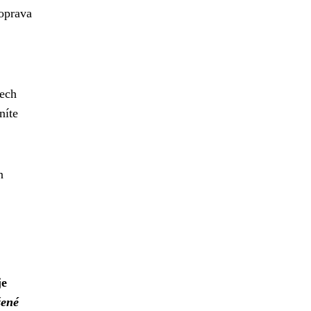
doprava
lech
níte
n
je
žené