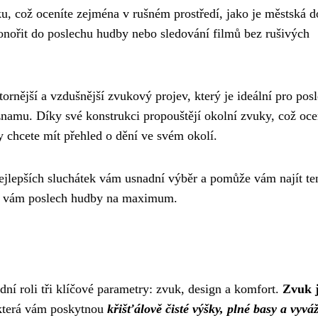
ku, což oceníte zejména v rušném prostředí, jako je městská 
onořit do poslechu hudby nebo sledování filmů bez rušivých
ornější a vzdušnější zvukový projev, který je ideální pro pos
namu. Díky své konstrukci propouštějí okolní zvuky, což oce
 chcete mít přehled o dění ve svém okolí.
nejlepších sluchátek vám usnadní výběr a pomůže vám najít te
mní vám poslech hudby na maximum.
adní roli tři klíčové parametry: zvuk, design a komfort.
Zvuk 
 která vám poskytnou
křišťálově čisté výšky, plné basy a vyvá