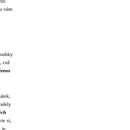
nzí
ou vám
loubky
, což
řenos
átek,
odely
ých
te si,
 je