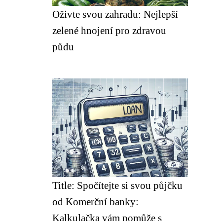
Oživte svou zahradu: Nejlepší
zelené hnojení pro zdravou
půdu
Title: Spočítejte si svou půjčku
od Komerční banky:
Kalkulačka vám pomůže s