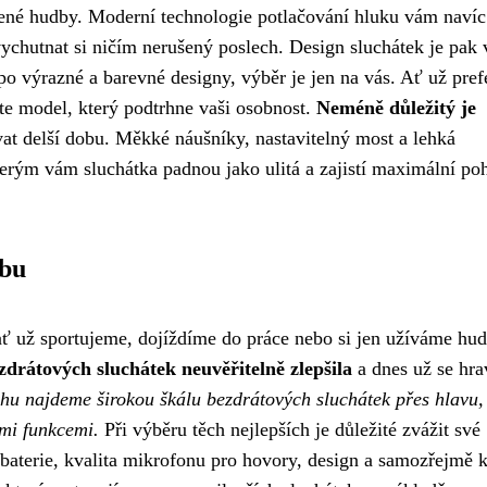
íbené hudby. Moderní technologie potlačování hluku vám navíc
ychutnat si ničím nerušený poslech. Design sluchátek je pak 
o výrazné a barevné designy, výběr je jen na vás. Ať už pref
ete model, který podtrhne vaši osobnost.
Neméně důležitý je
vat delší dobu. Měkké náušníky, nastavitelný most a lehká
kterým vám sluchátka padnou jako ulitá a zajistí maximální poh
ybu
ť už sportujeme, dojíždíme do práce nebo si jen užíváme hu
zdrátových sluchátek neuvěřitelně zlepšila
a dnes už se hra
hu najdeme širokou škálu bezdrátových sluchátek přes hlavu,
mi funkcemi.
Při výběru těch nejlepších je důležité zvážit své
 baterie, kvalita mikrofonu pro hovory, design a samozřejmě k