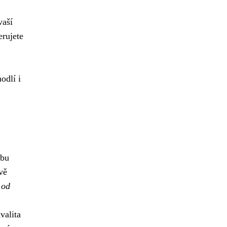
vaší
erujete
odlí i
dbu
vě
 od
valita