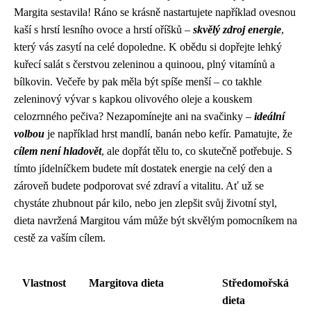
Margita sestavila! Ráno se krásně nastartujete například ovesnou
kaší s hrstí lesního ovoce a hrstí oříšků –
skvělý zdroj energie
,
který vás zasytí na celé dopoledne. K obědu si dopřejte lehký
kuřecí salát s čerstvou zeleninou a quinoou, plný vitamínů a
bílkovin. Večeře by pak měla být spíše menší – co takhle
zeleninový vývar s kapkou olivového oleje a kouskem
celozrnného pečiva? Nezapomínejte ani na svačinky –
ideální
volbou
je například hrst mandlí, banán nebo kefír. Pamatujte, že
cílem není hladovět
, ale dopřát tělu to, co skutečně potřebuje. S
tímto jídelníčkem budete mít dostatek energie na celý den a
zároveň budete podporovat své zdraví a vitalitu. Ať už se
chystáte zhubnout pár kilo, nebo jen zlepšit svůj životní styl,
dieta navržená Margitou vám může být skvělým pomocníkem na
cestě za vaším cílem.
Vlastnost
Margitova dieta
Středomořská
dieta