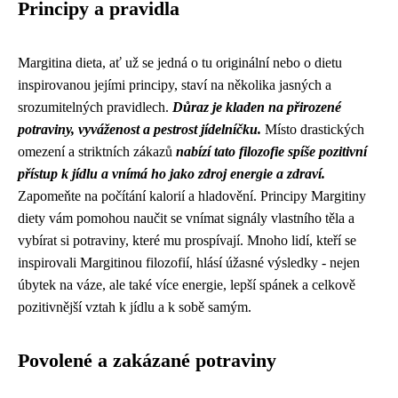
Principy a pravidla
Margitina dieta, ať už se jedná o tu originální nebo o dietu
inspirovanou jejími principy, staví na několika jasných a
srozumitelných pravidlech.
Důraz je kladen na přirozené
potraviny, vyváženost a pestrost jídelníčku.
Místo drastických
omezení a striktních zákazů
nabízí tato filozofie spíše pozitivní
přístup k jídlu a vnímá ho jako zdroj energie a zdraví.
Zapomeňte na počítání kalorií a hladovění. Principy Margitiny
diety vám pomohou naučit se vnímat signály vlastního těla a
vybírat si potraviny, které mu prospívají. Mnoho lidí, kteří se
inspirovali Margitinou filozofií, hlásí úžasné výsledky - nejen
úbytek na váze, ale také více energie, lepší spánek a celkově
pozitivnější vztah k jídlu a k sobě samým.
Povolené a zakázané potraviny