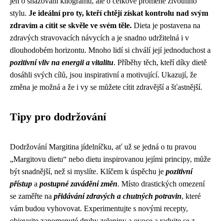
jen o shazování kilogramů, ale o celkové proměně životního
stylu.
Je ideální pro ty, kteří chtějí získat kontrolu nad svým
zdravím a cítit se skvěle ve svém těle.
Dieta je postavena na
zdravých stravovacích návycích a je snadno udržitelná i v
dlouhodobém horizontu. Mnoho lidí si chválí její jednoduchost a
pozitivní vliv na energii a vitalitu
. Příběhy těch, kteří díky dietě
dosáhli svých cílů, jsou inspirativní a motivující. Ukazují, že
změna je možná a že i vy se můžete cítit zdravější a šťastnější.
Tipy pro dodržování
Dodržování Margitina jídelníčku, ať už se jedná o tu pravou
„Margitovu dietu“ nebo dietu inspirovanou jejími principy, může
být snadnější, než si myslíte. Klíčem k úspěchu je
pozitivní
přístup
a
postupné zavádění změn
. Místo drastických omezení
se zaměřte na
přidávání zdravých a chutných potravin
, které
vám budou vyhovovat. Experimentujte s novými recepty,
objevujte zapomenuté druhy zeleniny a ovoce a radujte se z