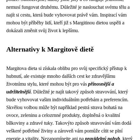
nemusí fungovat druhému. Důležité je naslouchat svému tělu a
najít si cestu, která bude vyhovovat právě vám. Inspirací vám
mohou být příběhy lidí, kteří již s Margitinou dietou uspěli a
dokázali změnit svůj život k lepšímu.
Alternativy k Margitově dietě
Margitova dieta si získala oblibu pro svůj specifický přístup k
hubnutí, ale existuje mnoho dalších cest ke zdravějšímu
životnímu stylu, které mohou být pro vás
přínosnější a
udržitelnější
. Důležité je najít takový způsob stravování, který
bude vyhovovat vašim individuálním potřebám a preferencím.
Skvělou volbou může být například pestrá strava bohatá na
ovoce, zeleninu a celozrnné produkty, doplněná o kvalitní
bílkoviny a zdravé tuky. Takovýto způsob stravování vám dodá
veškeré potřebné živiny a zároveň vám pomůže cítit se plní
energie a vitality. Nezapomínejte ani na
pravidelný pohyb
, který