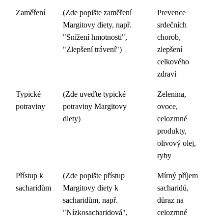
Zaměření
(Zde popište zaměření
Prevence
Margitovy diety, např.
srdečních
"Snížení hmotnosti",
chorob,
"Zlepšení trávení")
zlepšení
celkového
zdraví
Typické
(Zde uveďte typické
Zelenina,
potraviny
potraviny Margitovy
ovoce,
diety)
celozrnné
produkty,
olivový olej,
ryby
Přístup k
(Zde popište přístup
Mírný příjem
sacharidům
Margitovy diety k
sacharidů,
sacharidům, např.
důraz na
"Nízkosacharidová",
celozrnné