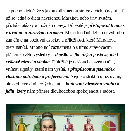
Je pochopitelné, že s jakoukoli změnou stravovacích návyků, ať
už se jedná o dietu navrženou Margitou nebo jiný systém,
přichází otázky a možná i obavy. Důležité je
přistupovat k nim s
rozvahou a zdravým rozumem
. Místo hledání rizik a nevýhod se
zaměřme na pozitivní aspekty a příležitosti, které Margitova
dieta nabízí. Mnoho lidí zaznamenalo s tímto stravovacím
plánem skvělé výsledky –
zlepšila se jim nejen postava, ale i
celkové zdraví a vitalita
. Důležité je naslouchat svému tělu,
vnímat signály, které nám vysílá, a
přizpůsobit si jídelníček
vlastním potřebám a preferencím
. Nejde o striktní omezování,
ale o objevování nových chutí a
budování zdravého vztahu k
jídlu
, který nám přinese dlouhodobou spokojenost a radost.