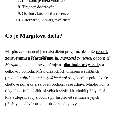
Pro koho je dieta vhodná?
Tipy pro dodržování
Osobní zkušenosti a recenze
Alternativy k Margitově dietě
Co je Margitova dieta?
Margitova dieta není jen další dietní program, ale spíše
cesta k
zdravějšímu a šťastnějšímu já
.
Navržená zkušenou odbornicí
Margitou
, tato dieta se zaměřuje na
dlouhodobé výsledky
a
celkovou pohodu. Místo drastických omezení a striktních
pravidel
nabízí chutné a vyvážené pokrmy
, které uspokojí vaše
chuťové pohárky a zároveň podpoří vaše zdraví. Mnoho lidí již
díky této dietě dosáhlo skvělých výsledků, zhubli přebytečná
kila a zlepšili svůj životní styl. Inspirovat se můžete jejich
příběhy a s důvěrou se pustit do změny i vy.