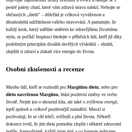
pestré palety chutí, které vám zdravá strava nabízí. Nebojte se
občasných „úletů“ – důležitá je celková vyváženost a
dlouhodobá udržitelnost vašeho stravování. A pamatujte, že
každý krok, který uděláte směrem ke zdravějšímu životnímu
stylu, se počítá! Inspiraci hledejte v příbězích lidí, kteří již díky
podobným principům dosáhli skvělých výsledků – zhubli,
zlepšili si zdraví a získali více energie do života.
Osobní zkušenosti a recenze
Mnoho lidí, kteří se rozhodli pro
Margitinu dietu
, nebo pro
dietu navrženou Margitou
, hlásí pozitivní změny ve svém
životě. Nejde jen o shozená kila, ale také o
zvýšenou energii,
lepší spánek a celkově pozitivnější naladění
. Mnozí si
pochvalují, že se cítí lehčí, svěžejší a plní života. Někteří
dokonce tvrdí, že jim dieta pomohla zlepšit i některé zdravotní
potíže. Samozřejmě, každý jsme jiný a co funguje jednomu,