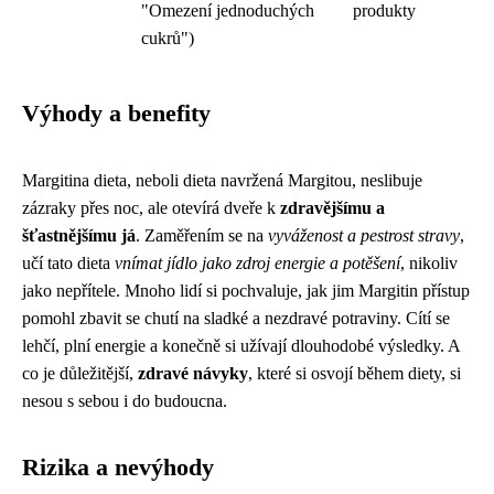
"Omezení jednoduchých
produkty
cukrů")
Výhody a benefity
Margitina dieta, neboli dieta navržená Margitou, neslibuje
zázraky přes noc, ale otevírá dveře k
zdravějšímu a
šťastnějšímu já
. Zaměřením se na
vyváženost a pestrost stravy
,
učí tato dieta
vnímat jídlo jako zdroj energie a potěšení
, nikoliv
jako nepřítele. Mnoho lidí si pochvaluje, jak jim Margitin přístup
pomohl zbavit se chutí na sladké a nezdravé potraviny. Cítí se
lehčí, plní energie a konečně si užívají dlouhodobé výsledky. A
co je důležitější,
zdravé návyky
, které si osvojí během diety, si
nesou s sebou i do budoucna.
Rizika a nevýhody