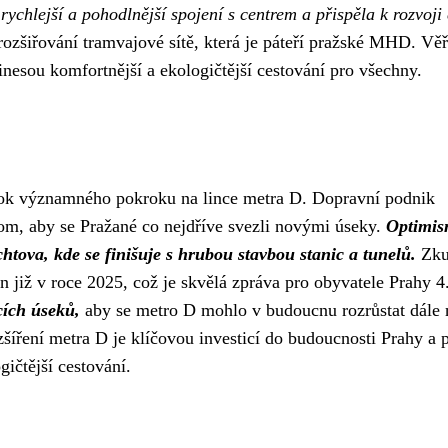
rychlejší a pohodlnější spojení s centrem a přispěla k rozvoji 
ozšiřování tramvajové sítě, která je páteří pražské MHD. Vě
inesou komfortnější a ekologičtější cestování pro všechny.
rok významného pokroku na lince metra D. Dopravní podnik
om, aby se Pražané co nejdříve svezli novými úseky.
Optimi
tova, kde se finišuje s hrubou stavbou stanic a tunelů.
Zku
n již v roce 2025, což je skvělá zpráva pro obyvatele Prahy 4
cích úseků,
aby se metro D mohlo v budoucnu rozrůstat dále n
ozšíření metra D je klíčovou investicí do budoucnosti Prahy a 
ičtější cestování.