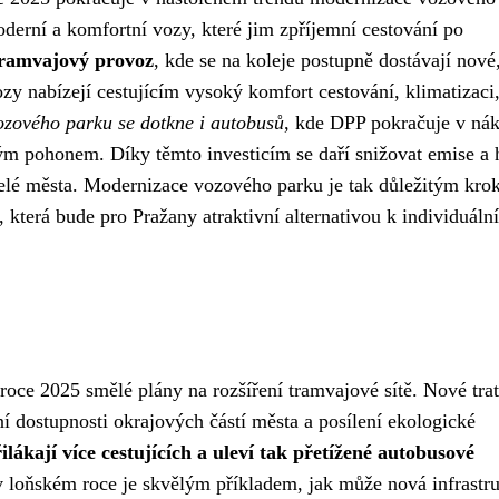
oderní a komfortní vozy, které jim zpříjemní cestování po
tramvajový provoz
, kde se na koleje postupně dostávají nové
y nabízejí cestujícím vysoký komfort cestování, klimatizaci
zového parku se dotkne i autobusů
, kde DPP pokračuje v ná
ým pohonem. Díky těmto investicím se daří snižovat emise a 
vatelé města. Modernizace vozového parku je tak důležitým kr
, která bude pro Pražany atraktivní alternativou k individuální
ce 2025 smělé plány na rozšíření tramvajové sítě. Nové tra
ení dostupnosti okrajových částí města a posílení ekologické
lákají více cestujících a uleví tak přetížené autobusové
 loňském roce je skvělým příkladem, jak může nová infrastru