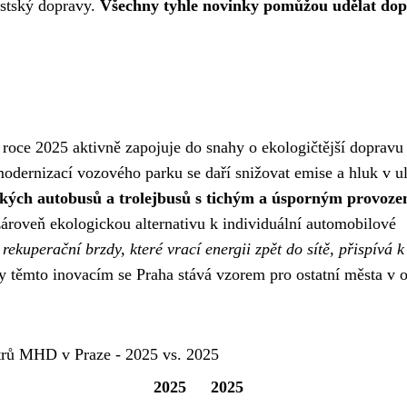
stský dopravy.
Všechny tyhle novinky pomůžou udělat do
roce 2025 aktivně zapojuje do snahy o ekologičtější dopravu
 modernizací vozového parku se daří snižovat emise a hluk v ul
ckých autobusů a trolejbusů s tichým a úsporným provoze
zároveň ekologickou alternativu k individuální automobilové
ekuperační brzdy, které vrací energii zpět do sítě, přispívá k
 těmto inovacím se Praha stává vzorem pro ostatní města v o
trů MHD v Praze - 2025 vs. 2025
2025
2025