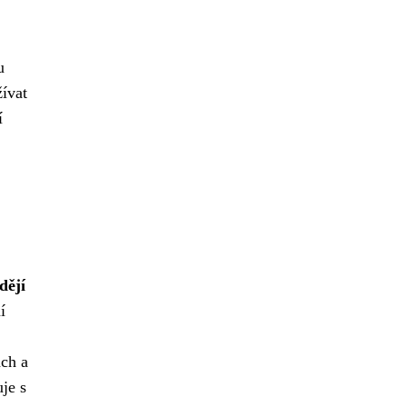
u
ívat
í
dějí
í
ách a
je s