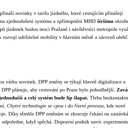
ináší novinky v tarifu jízdného, které cestujícím přinášejí
 na zjednodušení systému a zpřístupnění MHD
širšímu
okruh
pů jízdenek budou moci Pražané i návštěvníci metropole využ
 k
rozvoji
udržitelné mobility v hlavním městě a zároveň ulehč
nou várku novinek.
DPP změny
se týkají hlavně digitalizace a
o DPP plánuje, aby cestování po Praze bylo pohodlnější.
Zavá
dnodušší a celý systém bude líp šlapat.
Třeba bezkontaktn
ání.
Chytré technologie se cpou i do řízení provozu,
kde nové
 spoje. Díky těmhle DPP změnám se zkracuje čekání na zastávk
 a odpoledne, když spěchá. Dopravní podnik navíc experimentu