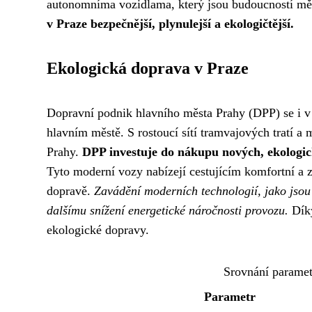
autonomníma vozidlama, který jsou budoucností mě
v Praze bezpečnější, plynulejší a ekologičtější.
Ekologická doprava v Praze
Dopravní podnik hlavního města Prahy (DPP) se i v 
hlavním městě. S rostoucí sítí tramvajových tratí a
Prahy.
DPP investuje do nákupu nových, ekologi
Tyto moderní vozy nabízejí cestujícím komfortní a 
dopravě.
Zavádění moderních technologií, jako jsou r
dalšímu snížení energetické náročnosti provozu.
Díky
ekologické dopravy.
Srovnání parame
Parametr