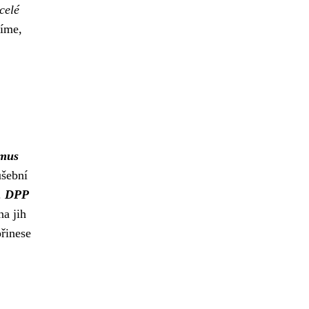
celé
říme,
smus
šební
.
DPP
a jih
přinese