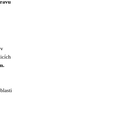
pravu
 v
icích
m.
blasti