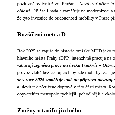
pozitivně ovlivnit život Pražanů.
Nová trať přinesla 
oblasti.
DPP se i nadále zaměřuje na modernizaci a r
že tyto investice do budoucnosti mobility v Praze př
Rozšíření metra D
Rok 2025 se zapíše do historie pražské MHD jako 
hlavního města Prahy (DPP) intenzivně pracuje na t
vzbuzují zejména práce na úseku Pankrác – Olbrach
provoz vlaků bez cestujících by zde mohl být zaháje
se v roce 2025 zaměřuje také na přípravu navazují
a ulevit tak přetížené dopravě v této části města. R
obyvatelům metropole rychlejší, pohodlnější a ekolog
Změny v tarifu jízdného