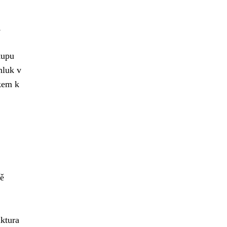
,
,
kupu
hluk v
okem k
tě
ktura