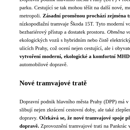
parku. Cestující se tak mohou těšit na další nové, m
metropoli.
Zásadní proměnou prochází zejména 
nízkopodlažní tramvaje Škoda 15T. Tyto moderní voz
bezbariérový přístup a dostatek prostoru.
Obměna vo
ekologických vozů s hybridním nebo čistě elektrick
ulicích Prahy, což ocení nejen cestující, ale i oby
vytvoření moderní, ekologické a komfortní MHD
automobilové dopravě.
Nové tramvajové tratě
Dopravní podnik hlavního města Prahy (DPP) má v ro
slibují nejen zkrácení cestovní doby, ale také zlepš
dopravy.
Očekává se, že nové tramvajové spoje při
dopravě.
Zprovoznění tramvajové trati na Pankrác v