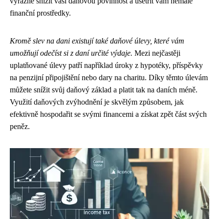
výrazně snížit vaši daňovou povinnost a ušetřit vám nemalé
finanční prostředky.
Kromě slev na dani existují také daňové úlevy, které vám
umožňují odečíst si z daní určité výdaje.
Mezi nejčastěji
uplatňované úlevy patří například úroky z hypotéky, příspěvky
na penzijní připojištění nebo dary na charitu. Díky těmto úlevám
můžete snížit svůj daňový základ a platit tak na daních méně.
Využití daňových zvýhodnění je skvělým způsobem, jak
efektivně hospodařit se svými financemi a získat zpět část svých
peněz.