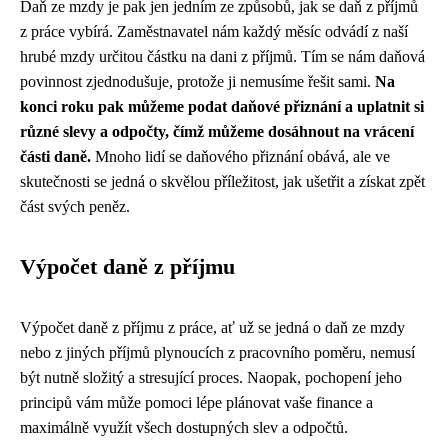
Daň ze mzdy je pak jen jedním ze způsobů, jak se daň z příjmů
z práce vybírá. Zaměstnavatel nám každý měsíc odvádí z naší
hrubé mzdy určitou částku na dani z příjmů. Tím se nám daňová
povinnost zjednodušuje, protože ji nemusíme řešit sami.
Na
konci roku pak můžeme podat daňové přiznání a uplatnit si
různé slevy a odpočty, čímž můžeme dosáhnout na vrácení
části daně.
Mnoho lidí se daňového přiznání obává, ale ve
skutečnosti se jedná o skvělou příležitost, jak ušetřit a získat zpět
část svých peněz.
Výpočet daně z příjmu
Výpočet daně z příjmu z práce, ať už se jedná o daň ze mzdy
nebo z jiných příjmů plynoucích z pracovního poměru, nemusí
být nutně složitý a stresující proces. Naopak, pochopení jeho
principů vám může pomoci lépe plánovat vaše finance a
maximálně využít všech dostupných slev a odpočtů.