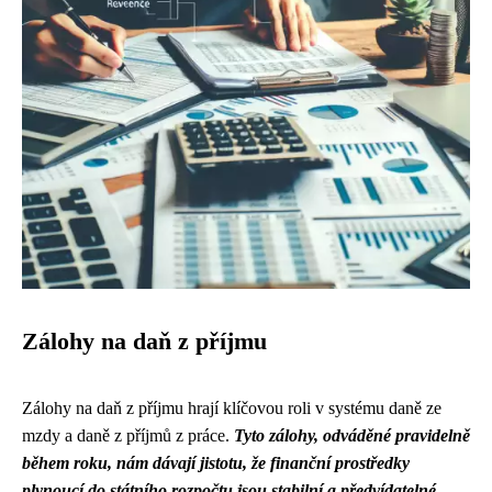
Zálohy na daň z příjmu
Zálohy na daň z příjmu hrají klíčovou roli v systému daně ze
mzdy a daně z příjmů z práce.
Tyto zálohy, odváděné pravidelně
během roku, nám dávají jistotu, že finanční prostředky
plynoucí do státního rozpočtu jsou stabilní a předvídatelné.