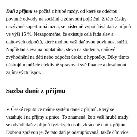
Daň z příjmu
se počítá z hrubé mzdy, od které se odečtou
povinné odvody na sociální a zdravotní pojištění. Z této částky,
nazývané superhrubá mzda, se následně vypočítává daň z příjmů
ve výši 15 %. Nezapomeňte, že existuje celá řada slev a
daňových odpočtů, které mohou vaši daňovou povinnost snížit.
Například sleva na poplatníka, sleva na studenta, daňové
zvýhodnění na děti nebo odpočet úroků z hypotéky. Díky těmto
nástrojům můžete efektivně spravovat své finance a dosáhnout
zajímavých úspor.
Sazba daně z příjmu
V České republice máme systém daně z příjmů, který se
vztahuje i na příjmy z práce. To znamená, že z vaší hrubé mzdy
se odvádí daň z příjmů fyzických osob, zkráceně daň z příjmu.
Dobrou zprávou je, že tato daň je odstupňovaná, takže čím více