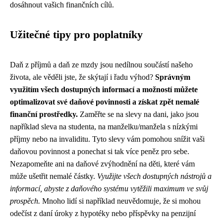
dosáhnout vašich finančních cílů.
Užitečné tipy pro poplatníky
Daň z příjmů a daň ze mzdy jsou nedílnou součástí našeho
života, ale věděli jste, že skýtají i řadu výhod?
Správným
využitím všech dostupných informací a možností můžete
optimalizovat své daňové povinnosti a získat zpět nemalé
finanční prostředky.
Zaměřte se na slevy na dani, jako jsou
například sleva na studenta, na manželku/manžela s nízkými
příjmy nebo na invaliditu. Tyto slevy vám pomohou snížit vaši
daňovou povinnost a ponechat si tak více peněz pro sebe.
Nezapomeňte ani na daňové zvýhodnění na děti, které vám
může ušetřit nemalé částky.
Využijte všech dostupných nástrojů a
informací, abyste z daňového systému vytěžili maximum ve svůj
prospěch.
Mnoho lidí si například neuvědomuje, že si mohou
odečíst z daní úroky z hypotéky nebo příspěvky na penzijní