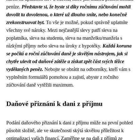
peníze.
Představte si, že byste si díky ročnímu zúčtování mohli
dovolit tu dovolenou, o které už dlouho sníte, nebo konečně
zrekonstruovat byt.
To vše je možné, pokud správně uplatníte
všechny své nároky. Mezi nejčastější slevy patří sleva na
poplatníka, sleva na studenta, sleva na manželku/manžela s
nízkými příjmy nebo sleva na úroky z hypotéky.
Každá koruna
se počítá a roční zúčtování daně je skvělým nástrojem, jak si
chytře ulevit od daňové zátěže a získat zpět část svých těžce
vydělaných peněz.
Nebojte se obrátit na odborníky, kteří vám s
vyplněním formulářů pomohou a zajistí, abyste z ročního
zúčtování daně vytěžili maximum.
Daňové přiznání k dani z příjmu
Podání daňového přiznání k dani z příjmu může na první pohled
působit složitě, ale ve skutečnosti skýtá skvělou příležitost k
optimalizaci vašich financí. Zaměřme se na daň z příjmů ze