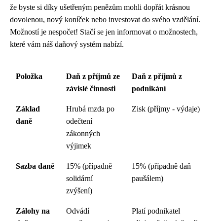
že byste si díky ušetřeným penězům mohli dopřát krásnou
dovolenou, nový koníček nebo investovat do svého vzdělání.
Možností je nespočet! Stačí se jen informovat o možnostech,
které vám náš daňový systém nabízí.
Položka
Daň z příjmů ze
Daň z příjmů z
závislé činnosti
podnikání
Základ
Hrubá mzda po
Zisk (příjmy - výdaje)
daně
odečtení
zákonných
výjimek
Sazba daně
15% (případně
15% (případně daň
solidární
paušálem)
zvýšení)
Zálohy na
Odvádí
Platí podnikatel