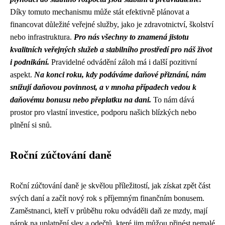
Díky tomuto mechanismu může stát efektivně plánovat a
financovat důležité veřejné služby, jako je zdravotnictví, školství
nebo infrastruktura.
Pro nás všechny to znamená jistotu
kvalitních veřejných služeb a stabilního prostředí pro náš život
i podnikání.
Pravidelné odvádění záloh má i další pozitivní
aspekt.
Na konci roku, kdy podáváme daňové přiznání, nám
snižují daňovou povinnost, a v mnoha případech vedou k
daňovému bonusu nebo přeplatku na dani.
To nám dává
prostor pro vlastní investice, podporu našich blízkých nebo
plnění si snů.
Roční zúčtování daně
Roční zúčtování daně je skvělou příležitostí, jak získat zpět část
svých daní a začít nový rok s příjemným finančním bonusem.
Zaměstnanci, kteří v průběhu roku odváděli daň ze mzdy, mají
nárok na uplatnění slev a odečtů, které jim můžou přinést nemalé