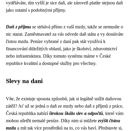
vyděláváte, tím vyšší je sice daň, ale zároveň platíte stejnou daň
jako ostatní s podobnými příjmy.
Daň z příjmu
se strhává přímo z vaší mzdy, takže se nemusíte o
nic starat. Zaměstnavatel za vás odvede daň státu a vy dostáváte
čistou mzdu. Peníze vybrané z daní pak stát využívá k
financování důležitých oblastí, jako je školství, zdravotnictví
nebo infrastruktura. Díky tomuto systému máme v České
republice kvalitní a dostupné služby pro všechny.
Slevy na dani
Víte, že existuje spousta způsobů, jak si legálně snížit daňovou
zátěž? Ať už se jedná o daň ze mzdy nebo daň z příjmů z práce,
Česká republika nabízí
širokou škálu slev a odpočtů
, které vám
mohou ušetřit nemalé peníze. Díky nim si můžete
zvýšit čistou
mzdu
a mít tak více prostředků na to, co vás baví. Představte si,