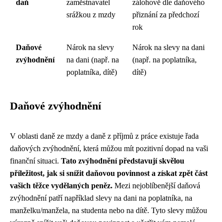
daň
zaměstnavatel
zálohově dle daňového
srážkou z mzdy
přiznání za předchozí
rok
Daňové
Nárok na slevy
Nárok na slevy na dani
zvýhodnění
na dani (např. na
(např. na poplatníka,
poplatníka, dítě)
dítě)
Daňové zvýhodnění
V oblasti daně ze mzdy a daně z příjmů z práce existuje řada
daňových zvýhodnění, která můžou mít pozitivní dopad na vaši
finanční situaci.
Tato zvýhodnění představují skvělou
příležitost, jak si snížit daňovou povinnost a získat zpět část
vašich těžce vydělaných peněz.
Mezi nejoblíbenější daňová
zvýhodnění patří například slevy na dani na poplatníka, na
manželku/manžela, na studenta nebo na dítě. Tyto slevy můžou